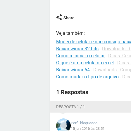
Share
Veja também:
Mudei de celular e nao consigo baix
Baixar winrar 32 bits
-
Downloads - 
Como reiniciar o celular
-
Dicas -Celu
O que é uma celula no excel
-
Dicas 
Baixar winrar 64
-
Downloads - Com
Como mudar o tipo de arquivo
-
Dic
1 Respostas
RESPOSTA 1 / 1
Perfil bloqueado
15 jun 2016 às 23:51