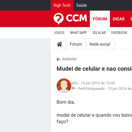
High-Tech
Saúde
FÓRUM
DICAS
JOGOS
WHATSAPP
CELULAR
FACEBOOK
Fórum
Rede social
Anterior
Mudei de celular e nao consi
jefe
- 15 jun 2016 às 19:43
Perfil bloqueado -
15 jun 2016 às
Bom dia,
mudei de celular e quando vou baixa
faço?