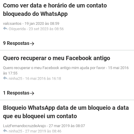
Como ver data e horário de um contato
bloqueado do WhatsApp
valcsantos
-
19 jan 2020 às 08:59
Oiiquerida
-
23 set 2023 às 08:56
9 Respostas
Quero recuperar o meu Facebook antigo
Quero recuperar o meu Facebook antigo mim ajuda por favor
-
15 mai 2016
às 17:55
ninha25
-
16 mai 2016 às 16:18
1 Respostas
Bloqueio WhatsApp data de um bloqueio a data
que eu bloqueei um contato
LuizFernandocruzdeArajo
-
27 mar 2019 às 08:07
ninha25
-
27 mar 2019 às 08:46