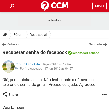
MENU
INÍCIO
JOGOS
WHATSAPP
DICAS
Fórum
Rede social
CELULAR
FACEBOOK
JOGOS
WHATSAPP
DOWNLOADS
Anterior
Seguinte
OUTLOOK
EXCEL
CELULAR
FACEBOOK
Recuperar senha do facebook
INSTAGRAM
JOGOS
GMAIL
WHATSAPP
Resolvido
/Fechado
FÓRUM
OUTLOOK
EXCEL
GUIA DE COMPRAS
CELULAR
FACEBOOK
ROSILDAKOYAMA
- 16 jun 2016 às 12:54
INSTAGRAM
JOGOS
GMAIL
WHATSAPP
GLOSSÁRIO
Perfil bloqueado -
17 jun 2016 às 04:57
OUTLOOK
EXCEL
GUIA DE COMPRAS
CELULAR
FACEBOOK
INSTAGRAM
JOGOS
GMAIL
WHATSAPP
Olá, perdi minha senha. Não tenho mais o número do
OUTLOOK
EXCEL
telefone e senha do gmail. Preciso de ajuda. Agradeco
GUIA DE COMPRAS
CELULAR
FACEBOOK
INSTAGRAM
GMAIL
OUTLOOK
EXCEL
Share
GUIA DE COMPRAS
INSTAGRAM
GMAIL
Veja também: