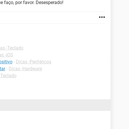
e faço, por favor. Desesperado!
as -Teclado
as -iOS
sitivo
-
Dicas -Periféricos
tar
-
Dicas -Hardware
-Teclado