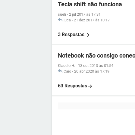
Tecla shift não funciona
sueli
-
2 jul 2017 às 17:31
juca
-
21 dez 2017 às 10:17
3 Respostas
Notebook não consigo conect
Klaudio H.
-
13 out 2013 às 01:54
Caio
-
20 abr 2020 às 17:19
63 Respostas