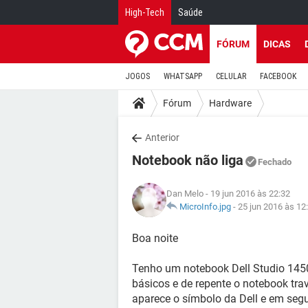
High-Tech
Saúde
FÓRUM
DICAS
JOGOS
WHATSAPP
CELULAR
FACEBOOK
Fórum
Hardware
Anterior
Notebook não liga
Fechado
Dan Melo
- 19 jun 2016 às 22:32
MicroInfo.jpg
-
25 jun 2016 às 12
Boa noite
Tenho um notebook Dell Studio 1450
básicos e de repente o notebook trav
aparece o símbolo da Dell e em segu