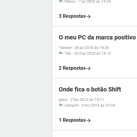
Marco
-
7 jul 2023 às 13:54
3 Respostas
O meu PC da marca positivo 
Tairone
-
26 jul 2016 às 14:26
Tati
-
20 mar 2020 às 16:12
2 Respostas
Onde fica o botão Shift
grasi
-
2 fev 2015 às 15:11
ninha25
-
3 fev 2015 às 07:04
1 Respostas