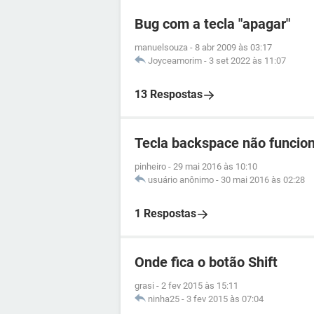
Bug com a tecla "apagar"
manuelsouza
-
8 abr 2009 às 03:17
Joyceamorim
-
3 set 2022 às 11:07
13 Respostas
Tecla backspace não funcio
pinheiro
-
29 mai 2016 às 10:10
usuário anônimo
-
30 mai 2016 às 02:28
1 Respostas
Onde fica o botão Shift
grasi
-
2 fev 2015 às 15:11
ninha25
-
3 fev 2015 às 07:04