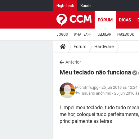
High-Tech
Saúde
FÓRUM
DICAS
JOGOS
WHATSAPP
CELULAR
FACEBOOK
Fórum
Hardware
Anterior
Meu teclado não funciona
MicroInfo.jpg
- 25 jun 2016 às 12:24
usuário anônimo -
25 jun 2016 à
Limpei meu teclado, tudo tudo mesmo,
melhor, coloquei tudo perfeitament
principalmente as letras