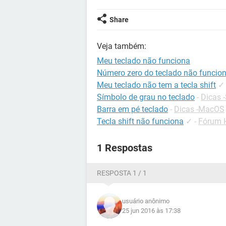
Share
Veja também:
Meu teclado não funciona
Número zero do teclado não funci
Meu teclado não tem a tecla shift
✓
Símbolo de grau no teclado
-
Dicas -
Barra em pé teclado
-
Dicas -MacOS
Tecla shift não funciona
✓
-
Fórum 
1 Respostas
RESPOSTA 1 / 1
usuário anônimo
25 jun 2016 às 17:38