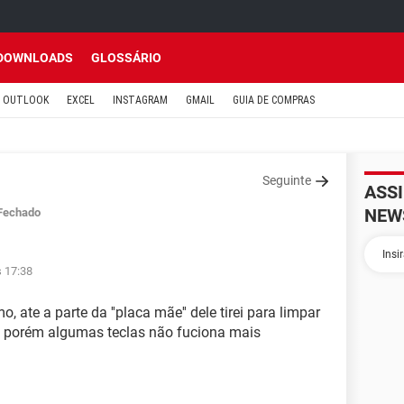
DOWNLOADS
GLOSSÁRIO
OUTLOOK
EXCEL
INSTAGRAM
GMAIL
GUIA DE COMPRAS
Seguinte
ASS
NEW
Fechado
s 17:38
 ate a parte da ''placa mãe'' dele tirei para limpar
e, porém algumas teclas não fuciona mais