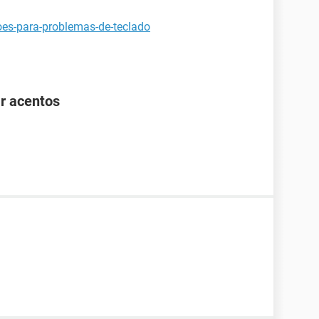
oes-para-problemas-de-teclado
r acentos