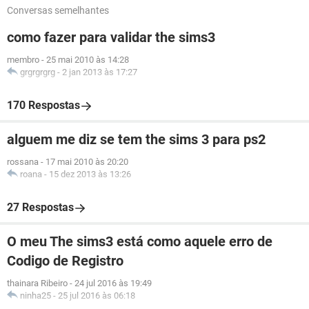
Conversas semelhantes
como fazer para validar the sims3
membro
-
25 mai 2010 às 14:28
grgrgrgrg
-
2 jan 2013 às 17:27
170 Respostas
alguem me diz se tem the sims 3 para ps2
rossana
-
17 mai 2010 às 20:20
roana
-
15 dez 2013 às 13:26
27 Respostas
O meu The sims3 está como aquele erro de
Codigo de Registro
thainara Ribeiro
-
24 jul 2016 às 19:49
ninha25
-
25 jul 2016 às 06:18