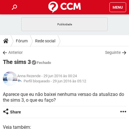
MENU
INÍCIO
JOGOS
WHATSAPP
DICAS
Fórum
Rede social
CELULAR
FACEBOOK
JOGOS
WHATSAPP
DOWNLOADS
Anterior
Seguinte
OUTLOOK
EXCEL
CELULAR
FACEBOOK
The sims 3
INSTAGRAM
JOGOS
GMAIL
WHATSAPP
Fechado
FÓRUM
OUTLOOK
EXCEL
GUIA DE COMPRAS
CELULAR
FACEBOOK
Anna Rezende
- 29 jun 2016 às 00:24
INSTAGRAM
JOGOS
GMAIL
WHATSAPP
GLOSSÁRIO
Perfil bloqueado -
29 jun 2016 às 05:12
OUTLOOK
EXCEL
GUIA DE COMPRAS
CELULAR
FACEBOOK
INSTAGRAM
JOGOS
GMAIL
WHATSAPP
Aparece que eu não baixei nenhuma versao da atualizao do
OUTLOOK
EXCEL
the sims 3, o que eu faço?
GUIA DE COMPRAS
CELULAR
FACEBOOK
INSTAGRAM
GMAIL
OUTLOOK
EXCEL
Share
GUIA DE COMPRAS
INSTAGRAM
GMAIL
Veja também: