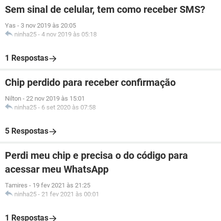
Sem sinal de celular, tem como receber SMS?
Yas
-
3 nov 2019 às 20:05
ninha25
-
4 nov 2019 às 05:18
1 Respostas
Chip perdido para receber confirmação
Nilton
-
22 nov 2019 às 15:01
ninha25
-
6 set 2020 às 07:58
5 Respostas
Perdi meu chip e precisa o do código para
acessar meu WhatsApp
Tamires
-
19 fev 2021 às 21:25
ninha25
-
21 fev 2021 às 00:01
1 Respostas