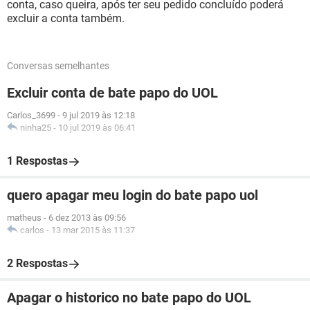
conta, caso queira, após ter seu pedido concluído poderá
excluir a conta também.
Conversas semelhantes
Excluir conta de bate papo do UOL
Carlos_3699
-
9 jul 2019 às 12:18
ninha25
-
10 jul 2019 às 06:41
1 Respostas
quero apagar meu login do bate papo uol
matheus
-
6 dez 2013 às 09:56
carlos
-
13 mar 2015 às 11:37
2 Respostas
Apagar o historico no bate papo do UOL