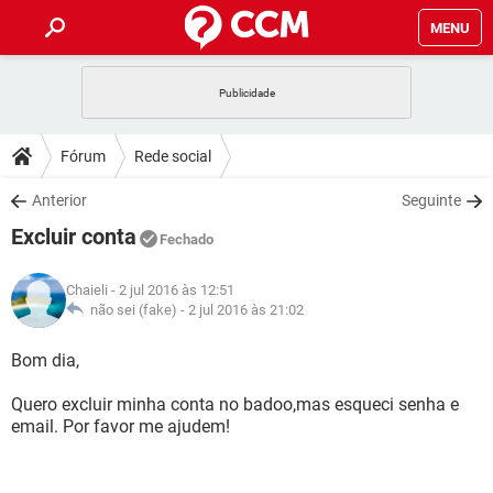
MENU
INÍCIO
JOGOS
WHATSAPP
DICAS
Fórum
Rede social
CELULAR
FACEBOOK
JOGOS
WHATSAPP
DOWNLOADS
Anterior
Seguinte
OUTLOOK
EXCEL
CELULAR
FACEBOOK
Excluir conta
INSTAGRAM
JOGOS
GMAIL
WHATSAPP
Fechado
FÓRUM
OUTLOOK
EXCEL
GUIA DE COMPRAS
CELULAR
FACEBOOK
Chaieli
- 2 jul 2016 às 12:51
INSTAGRAM
JOGOS
GMAIL
WHATSAPP
GLOSSÁRIO
não sei (fake) -
2 jul 2016 às 21:02
OUTLOOK
EXCEL
GUIA DE COMPRAS
CELULAR
FACEBOOK
INSTAGRAM
JOGOS
GMAIL
WHATSAPP
Bom dia,
OUTLOOK
EXCEL
GUIA DE COMPRAS
CELULAR
FACEBOOK
Quero excluir minha conta no badoo,mas esqueci senha e
INSTAGRAM
GMAIL
email. Por favor me ajudem!
OUTLOOK
EXCEL
GUIA DE COMPRAS
INSTAGRAM
GMAIL