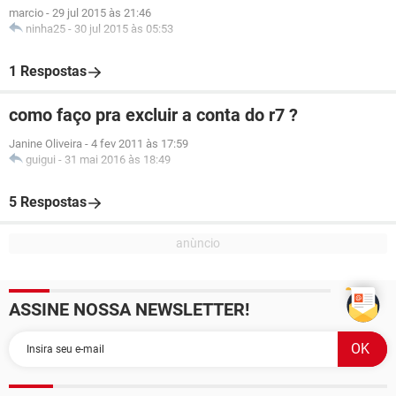
marcio
-
29 jul 2015 às 21:46
ninha25
-
30 jul 2015 às 05:53
1 Respostas
como faço pra excluir a conta do r7 ?
Janine Oliveira
-
4 fev 2011 às 17:59
guigui
-
31 mai 2016 às 18:49
5 Respostas
ASSINE NOSSA NEWSLETTER!