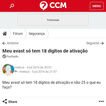
MENU
INÍCIO
JOGOS
WHATSAPP
DICAS
Fórum
Segurança
CELULAR
FACEBOOK
JOGOS
WHATSAPP
DOWNLOADS
Anterior
Seguinte
OUTLOOK
EXCEL
CELULAR
FACEBOOK
Meu avast só tem 18 digitos de ativação
INSTAGRAM
JOGOS
GMAIL
WHATSAPP
FÓRUM
OUTLOOK
EXCEL
Fechado
GUIA DE COMPRAS
CELULAR
FACEBOOK
INSTAGRAM
JOGOS
GMAIL
WHATSAPP
GLOSSÁRIO
OUTLOOK
mateus
- 4 jul 2016 às 20:57
EXCEL
GUIA DE COMPRAS
CELULAR
FACEBOOK
mateus -
5 jul 2016 às 21:07
INSTAGRAM
JOGOS
GMAIL
WHATSAPP
OUTLOOK
EXCEL
Meu avast só tem 18 dígitos de ativação e não 25 o que eu
GUIA DE COMPRAS
CELULAR
FACEBOOK
faço?
INSTAGRAM
GMAIL
OUTLOOK
EXCEL
GUIA DE COMPRAS
INSTAGRAM
GMAIL
Share