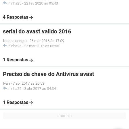
ninha25
-
22 fev 2020 às 05:43
4 Respostas
serial do avast valido 2016
fodencionegro
-
26 mar 2016 às 17:09
ninha25
-
27 mar 2016 às 05:55
1 Respostas
Preciso da chave do Antivírus avast
Ivan
-
7 abr 2017 às 20:53
ninha25
-
8 abr 2017 às 04:34
1 Respostas