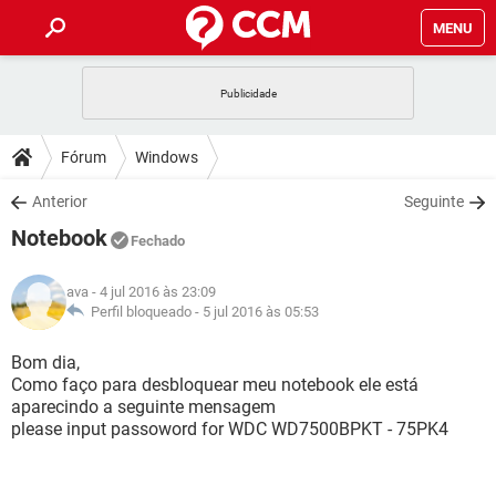
MENU
INÍCIO
JOGOS
WHATSAPP
DICAS
Fórum
Windows
CELULAR
FACEBOOK
JOGOS
WHATSAPP
DOWNLOADS
Anterior
Seguinte
OUTLOOK
EXCEL
CELULAR
FACEBOOK
Notebook
INSTAGRAM
JOGOS
GMAIL
WHATSAPP
Fechado
FÓRUM
OUTLOOK
EXCEL
GUIA DE COMPRAS
CELULAR
FACEBOOK
ava
- 4 jul 2016 às 23:09
INSTAGRAM
JOGOS
GMAIL
WHATSAPP
GLOSSÁRIO
Perfil bloqueado -
5 jul 2016 às 05:53
OUTLOOK
EXCEL
GUIA DE COMPRAS
CELULAR
FACEBOOK
INSTAGRAM
JOGOS
GMAIL
WHATSAPP
Bom dia,
OUTLOOK
EXCEL
Como faço para desbloquear meu notebook ele está
GUIA DE COMPRAS
CELULAR
FACEBOOK
aparecindo a seguinte mensagem
INSTAGRAM
GMAIL
please input passoword for WDC WD7500BPKT - 75PK4
OUTLOOK
EXCEL
GUIA DE COMPRAS
INSTAGRAM
GMAIL