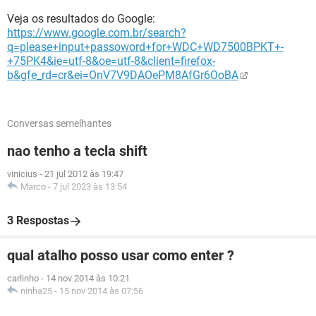
Veja os resultados do Google:
https://www.google.com.br/search?
q=please+input+passoword+for+WDC+WD7500BPKT+-
+75PK4&ie=utf-8&oe=utf-8&client=firefox-
b&gfe_rd=cr&ei=OnV7V9DAOePM8AfGr6OoBA
Conversas semelhantes
nao tenho a tecla shift
vinicius
-
21 jul 2012 às 19:47
Marco
-
7 jul 2023 às 13:54
3 Respostas
qual atalho posso usar como enter ?
carlinho
-
14 nov 2014 às 10:21
ninha25
-
15 nov 2014 às 07:56