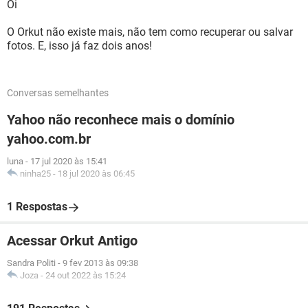
Oi
O Orkut não existe mais, não tem como recuperar ou salvar
fotos. E, isso já faz dois anos!
Conversas semelhantes
Yahoo não reconhece mais o domínio
yahoo.com.br
luna
-
17 jul 2020 às 15:41
ninha25
-
18 jul 2020 às 06:45
1 Respostas
Acessar Orkut Antigo
Sandra Politi
-
9 fev 2013 às 09:38
Joza
-
24 out 2022 às 15:24