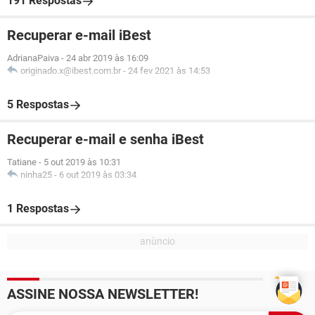
191 Respostas
Recuperar e-mail iBest
AdrianaPaiva
-
24 abr 2019 às 16:09
originado.x@ibest.com.br
-
24 fev 2021 às 14:53
5 Respostas
Recuperar e-mail e senha iBest
Tatiane
-
5 out 2019 às 10:31
ninha25
-
6 out 2019 às 03:34
1 Respostas
ASSINE NOSSA NEWSLETTER!