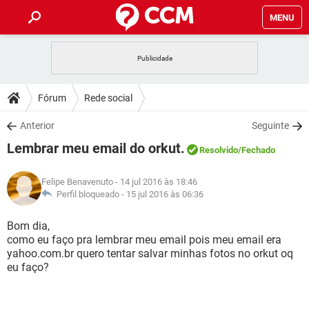
MENU
INÍCIO
JOGOS
WHATSAPP
DICAS
Fórum
Rede social
CELULAR
FACEBOOK
JOGOS
WHATSAPP
DOWNLOADS
Anterior
Seguinte
OUTLOOK
EXCEL
CELULAR
FACEBOOK
Lembrar meu email do orkut.
INSTAGRAM
JOGOS
GMAIL
WHATSAPP
Resolvido
/Fechado
FÓRUM
OUTLOOK
EXCEL
GUIA DE COMPRAS
CELULAR
FACEBOOK
Felipe Benavenuto
- 14 jul 2016 às 18:46
INSTAGRAM
JOGOS
GMAIL
WHATSAPP
GLOSSÁRIO
Perfil bloqueado -
15 jul 2016 às 06:36
OUTLOOK
EXCEL
GUIA DE COMPRAS
CELULAR
FACEBOOK
INSTAGRAM
JOGOS
GMAIL
WHATSAPP
Bom dia,
OUTLOOK
EXCEL
como eu faço pra lembrar meu email pois meu email era
GUIA DE COMPRAS
CELULAR
FACEBOOK
yahoo.com.br quero tentar salvar minhas fotos no orkut oq
INSTAGRAM
GMAIL
eu faço?
OUTLOOK
EXCEL
GUIA DE COMPRAS
INSTAGRAM
GMAIL