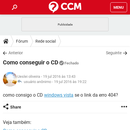
MENU
INÍCIO
JOGOS
WHATSAPP
DICAS
Fórum
Rede social
CELULAR
FACEBOOK
JOGOS
WHATSAPP
DOWNLOADS
Anterior
Seguinte
OUTLOOK
EXCEL
CELULAR
FACEBOOK
Como conseguir o CD
INSTAGRAM
JOGOS
GMAIL
WHATSAPP
Fechado
FÓRUM
OUTLOOK
EXCEL
GUIA DE COMPRAS
CELULAR
FACEBOOK
Ueslei oliveira
- 19 jul 2016 às 13:43
INSTAGRAM
JOGOS
GMAIL
WHATSAPP
GLOSSÁRIO
usuário anônimo -
19 jul 2016 às 19:22
OUTLOOK
EXCEL
GUIA DE COMPRAS
CELULAR
FACEBOOK
INSTAGRAM
JOGOS
GMAIL
WHATSAPP
como consigo o CD
windows vista
se o link da erro 404?
OUTLOOK
EXCEL
GUIA DE COMPRAS
CELULAR
FACEBOOK
Share
INSTAGRAM
GMAIL
OUTLOOK
EXCEL
GUIA DE COMPRAS
Veja também:
INSTAGRAM
GMAIL