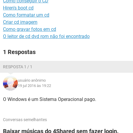
Como conseguir o CD
GUIA DE COMPRAS
Hiren's boot cd
Como formatar um cd
Criar cd imagem
Como gravar fotos em cd
O leitor de cd dvd rom não foi encontrado
1 Respostas
RESPOSTA 1 / 1
usuário anônimo
19 jul 2016 às 19:22
O Windows é um Sistema Operacional pago.
Conversas semelhantes
Baixar músicas do 4Shared sem fazer login.