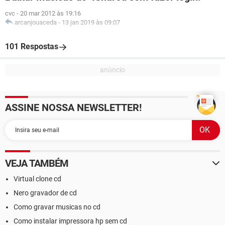
cvc
-
20 mar 2012 às 19:16
arcanjouaceda
-
13 jan 2019 às 09:07
101 Respostas
ASSINE NOSSA NEWSLETTER!
VEJA TAMBÉM
Virtual clone cd
Nero gravador de cd
Como gravar musicas no cd
Como instalar impressora hp sem cd