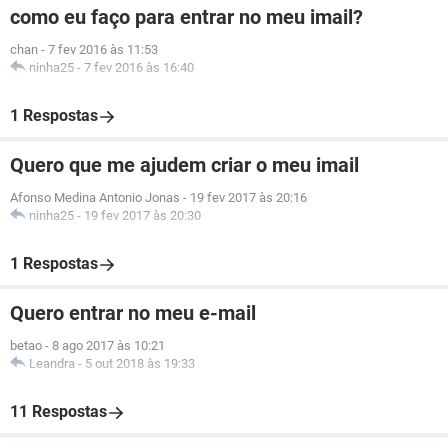
como eu faço para entrar no meu imail?
chan
-
7 fev 2016 às 11:53
ninha25
-
7 fev 2016 às 16:40
1 Respostas
Quero que me ajudem criar o meu imail
Afonso Medina Antonio Jonas
-
19 fev 2017 às 20:16
ninha25
-
19 fev 2017 às 20:30
1 Respostas
Quero entrar no meu e-mail
betao
-
8 ago 2017 às 10:21
Leandra
-
5 out 2018 às 19:33
11 Respostas