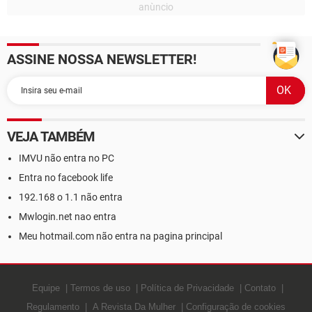
ASSINE NOSSA NEWSLETTER!
VEJA TAMBÉM
IMVU não entra no PC
Entra no facebook life
192.168 o 1.1 não entra
Mwlogin.net nao entra
Meu hotmail.com não entra na pagina principal
Equipe
Termos de uso
Política de Privacidade
Contato
Regulamento
A Revista Da Mulher
Configuração de cookies