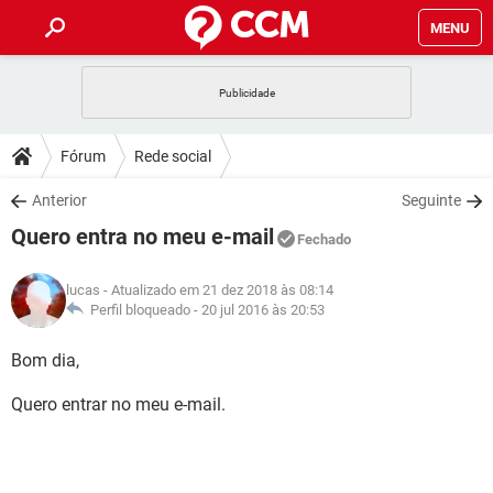
MENU
INÍCIO
JOGOS
WHATSAPP
DICAS
Fórum
Rede social
CELULAR
FACEBOOK
JOGOS
WHATSAPP
DOWNLOADS
Anterior
Seguinte
OUTLOOK
EXCEL
CELULAR
FACEBOOK
Quero entra no meu e-mail
INSTAGRAM
JOGOS
GMAIL
WHATSAPP
Fechado
FÓRUM
OUTLOOK
EXCEL
GUIA DE COMPRAS
CELULAR
FACEBOOK
lucas
- Atualizado em 21 dez 2018 às 08:14
INSTAGRAM
JOGOS
GMAIL
WHATSAPP
GLOSSÁRIO
Perfil bloqueado -
20 jul 2016 às 20:53
OUTLOOK
EXCEL
GUIA DE COMPRAS
CELULAR
FACEBOOK
INSTAGRAM
JOGOS
GMAIL
WHATSAPP
Bom dia,
OUTLOOK
EXCEL
GUIA DE COMPRAS
CELULAR
FACEBOOK
Quero entrar no meu e-mail.
INSTAGRAM
GMAIL
OUTLOOK
EXCEL
GUIA DE COMPRAS
INSTAGRAM
GMAIL