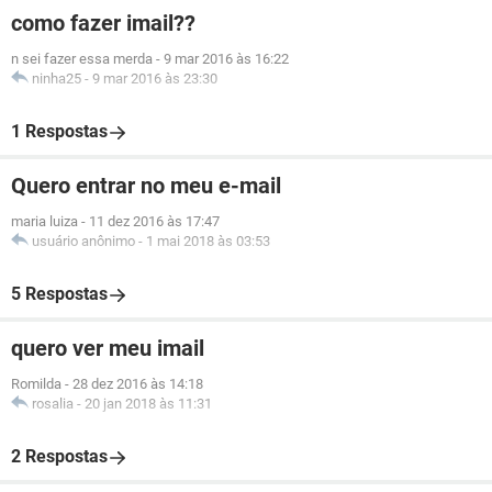
como fazer imail??
n sei fazer essa merda
-
9 mar 2016 às 16:22
ninha25
-
9 mar 2016 às 23:30
1 Respostas
Quero entrar no meu e-mail
maria luiza
-
11 dez 2016 às 17:47
usuário anônimo
-
1 mai 2018 às 03:53
5 Respostas
quero ver meu imail
Romilda
-
28 dez 2016 às 14:18
rosalia
-
20 jan 2018 às 11:31
2 Respostas