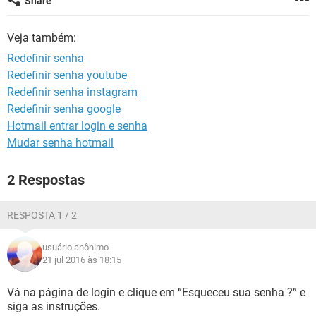
Share
GUIA DE COMPRAS
Veja também:
Redefinir senha
Redefinir senha youtube
Redefinir senha instagram
Redefinir senha google
Hotmail entrar login e senha
Mudar senha hotmail
2 Respostas
RESPOSTA 1 / 2
usuário anônimo
21 jul 2016 às 18:15
Vá na página de login e clique em “Esqueceu sua senha ?” e
siga as instruções.