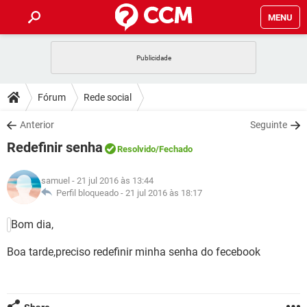
MENU
INÍCIO
JOGOS
WHATSAPP
DICAS
Fórum
Rede social
CELULAR
FACEBOOK
JOGOS
WHATSAPP
DOWNLOADS
Anterior
Seguinte
OUTLOOK
EXCEL
CELULAR
FACEBOOK
Redefinir senha
INSTAGRAM
JOGOS
GMAIL
WHATSAPP
Resolvido
/Fechado
FÓRUM
OUTLOOK
EXCEL
GUIA DE COMPRAS
CELULAR
FACEBOOK
samuel
- 21 jul 2016 às 13:44
INSTAGRAM
JOGOS
GMAIL
WHATSAPP
GLOSSÁRIO
Perfil bloqueado -
21 jul 2016 às 18:17
OUTLOOK
EXCEL
GUIA DE COMPRAS
CELULAR
FACEBOOK
INSTAGRAM
JOGOS
GMAIL
WHATSAPP
Bom dia,
OUTLOOK
EXCEL
GUIA DE COMPRAS
CELULAR
FACEBOOK
Boa tarde,preciso redefinir minha senha do fecebook
INSTAGRAM
GMAIL
OUTLOOK
EXCEL
GUIA DE COMPRAS
INSTAGRAM
GMAIL