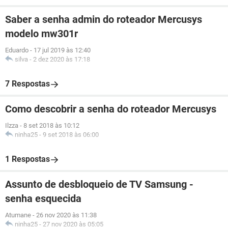
Saber a senha admin do roteador Mercusys
modelo mw301r
Eduardo
-
17 jul 2019 às 12:40
silva
-
2 dez 2020 às 17:18
7 Respostas
Como descobrir a senha do roteador Mercusys
Ilzza
-
8 set 2018 às 10:12
ninha25
-
9 set 2018 às 06:00
1 Respostas
Assunto de desbloqueio de TV Samsung -
senha esquecida
Atumane
-
26 nov 2020 às 11:38
ninha25
-
27 nov 2020 às 05:05