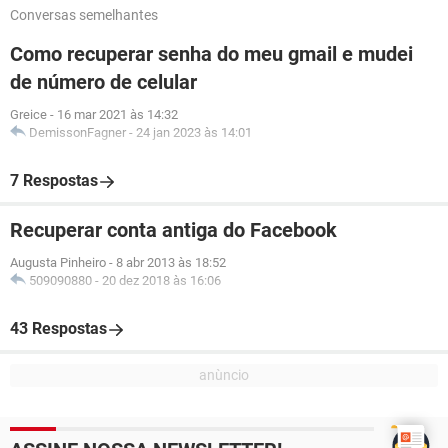
Conversas semelhantes
Como recuperar senha do meu gmail e mudei
de número de celular
Greice
-
16 mar 2021 às 14:32
DemissonFagner
-
24 jan 2023 às 14:01
7 Respostas
Recuperar conta antiga do Facebook
Augusta Pinheiro
-
8 abr 2013 às 18:52
509090880
-
20 dez 2018 às 16:06
43 Respostas