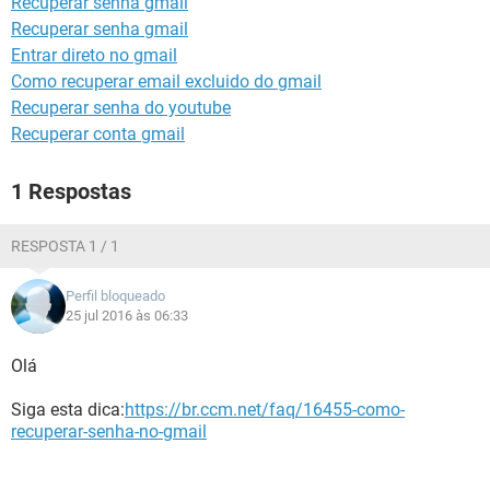
Recuperar senha gmail
GUIA DE COMPRAS
Recuperar senha gmail
Entrar direto no gmail
Como recuperar email excluido do gmail
Recuperar senha do youtube
Recuperar conta gmail
1 Respostas
RESPOSTA 1 / 1
Perfil bloqueado
25 jul 2016 às 06:33
Olá
Siga esta dica:
https://br.ccm.net/faq/16455-como-
recuperar-senha-no-gmail