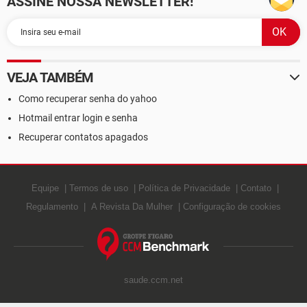
ASSINE NOSSA NEWSLETTER!
VEJA TAMBÉM
Como recuperar senha do yahoo
Hotmail entrar login e senha
Recuperar contatos apagados
Equipe
Termos de uso
Política de Privacidade
Contato
Regulamento
A Revista Da Mulher
Configuração de cookies
saude.ccm.net