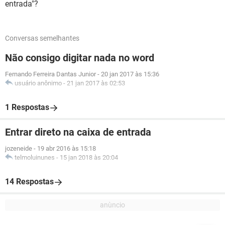
entrada"?
Conversas semelhantes
Não consigo digitar nada no word
Fernando Ferreira Dantas Junior
-
20 jan 2017 às 15:36
usuário anônimo
-
21 jan 2017 às 02:53
1 Respostas
Entrar direto na caixa de entrada
jozeneide
-
19 abr 2016 às 15:18
telmoluinunes
-
15 jan 2018 às 20:04
14 Respostas