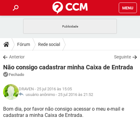
MENU
INÍCIO
JOGOS
WHATSAPP
DICAS
Fórum
Rede social
CELULAR
FACEBOOK
JOGOS
WHATSAPP
DOWNLOADS
Anterior
Seguinte
OUTLOOK
EXCEL
CELULAR
FACEBOOK
Não consigo cadastrar minha Caixa de Entrada
INSTAGRAM
JOGOS
GMAIL
WHATSAPP
FÓRUM
OUTLOOK
EXCEL
Fechado
GUIA DE COMPRAS
CELULAR
FACEBOOK
INSTAGRAM
JOGOS
GMAIL
WHATSAPP
GLOSSÁRIO
OUTLOOK
DRAVEN
- 25 jul 2016 às 15:05
EXCEL
GUIA DE COMPRAS
CELULAR
FACEBOOK
usuário anônimo -
25 jul 2016 às 21:52
INSTAGRAM
JOGOS
GMAIL
WHATSAPP
OUTLOOK
EXCEL
Bom dia, por favor não consigo acessar o meu e-mail e
GUIA DE COMPRAS
CELULAR
FACEBOOK
cadastrar a minha Caixa de Entrada.
INSTAGRAM
GMAIL
OUTLOOK
EXCEL
GUIA DE COMPRAS
INSTAGRAM
GMAIL