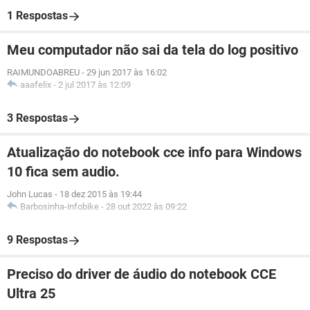
1 Respostas
Meu computador não sai da tela do log positivo
RAIMUNDOABREU
-
29 jun 2017 às 16:02
aaafelix
-
2 jul 2017 às 12:09
3 Respostas
Atualização do notebook cce info para Windows
10 fica sem audio.
John Lucas
-
18 dez 2015 às 19:44
Barbosinha-infobike
-
28 out 2022 às 09:22
9 Respostas
Preciso do driver de áudio do notebook CCE
Ultra 25