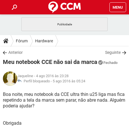
MENU
INÍCIO
JOGOS
WHATSAPP
DICAS
Fórum
Hardware
CELULAR
FACEBOOK
JOGOS
WHATSAPP
DOWNLOADS
Anterior
Seguinte
OUTLOOK
EXCEL
CELULAR
FACEBOOK
Meu notebook CCE não sai da marca
INSTAGRAM
JOGOS
GMAIL
WHATSAPP
Fechado
FÓRUM
OUTLOOK
EXCEL
GUIA DE COMPRAS
CELULAR
FACEBOOK
Jaqueline
- 4 ago 2016 às 23:28
INSTAGRAM
JOGOS
GMAIL
WHATSAPP
GLOSSÁRIO
Perfil bloqueado -
5 ago 2016 às 05:24
OUTLOOK
EXCEL
GUIA DE COMPRAS
CELULAR
FACEBOOK
INSTAGRAM
JOGOS
GMAIL
WHATSAPP
Boa noite, meu notebook da CCE ultra thin u25 liga mas fica
OUTLOOK
EXCEL
repetindo a tela da marca sem parar, não abre nada. Alguém
GUIA DE COMPRAS
CELULAR
FACEBOOK
poderia ajudar?
INSTAGRAM
GMAIL
OUTLOOK
EXCEL
GUIA DE COMPRAS
INSTAGRAM
GMAIL
Obrigada