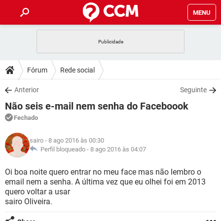
MENU
INÍCIO
JOGOS
WHATSAPP
DICAS
Fórum
Rede social
CELULAR
FACEBOOK
JOGOS
WHATSAPP
DOWNLOADS
Anterior
Seguinte
OUTLOOK
EXCEL
CELULAR
FACEBOOK
Não seis e-mail nem senha do Faceboook
INSTAGRAM
JOGOS
GMAIL
WHATSAPP
FÓRUM
OUTLOOK
EXCEL
Fechado
GUIA DE COMPRAS
CELULAR
FACEBOOK
INSTAGRAM
JOGOS
GMAIL
WHATSAPP
GLOSSÁRIO
OUTLOOK
sairo
- 8 ago 2016 às 00:30
EXCEL
GUIA DE COMPRAS
CELULAR
FACEBOOK
Perfil bloqueado -
8 ago 2016 às 04:07
INSTAGRAM
JOGOS
GMAIL
WHATSAPP
OUTLOOK
EXCEL
Oi boa noite quero entrar no meu face mas não lembro o
GUIA DE COMPRAS
CELULAR
FACEBOOK
email nem a senha. A última vez que eu olhei foi em 2013
INSTAGRAM
GMAIL
quero voltar a usar
OUTLOOK
EXCEL
GUIA DE COMPRAS
sairo Oliveira.
INSTAGRAM
GMAIL