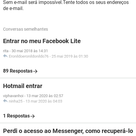
Sem e-mail será impossível.Tente todos os seus endereços
de e-mail.
Conversas semelhantes
Entrar no meu Facebook Lite
rita
-
30 mai 2018 às 14:31
Eronildoeronildonildo76
-
25 mai 2019 às 01:30
89 Respostas
Hotmail entrar
viphavanhoi
-
13 mar 2020 às 02:57
ninha25
-
13 mar 2020 às 04:03
1 Respostas
Perdi o acesso ao Messenger, como recuperá-lo