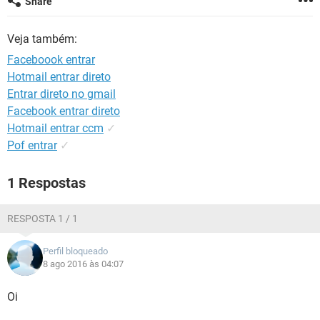
Share
GUIA DE COMPRAS
Veja também:
Faceboook entrar
Hotmail entrar direto
Entrar direto no gmail
Facebook entrar direto
Hotmail entrar ccm
✓
Pof entrar
✓
1 Respostas
RESPOSTA 1 / 1
Perfil bloqueado
8 ago 2016 às 04:07
Oi