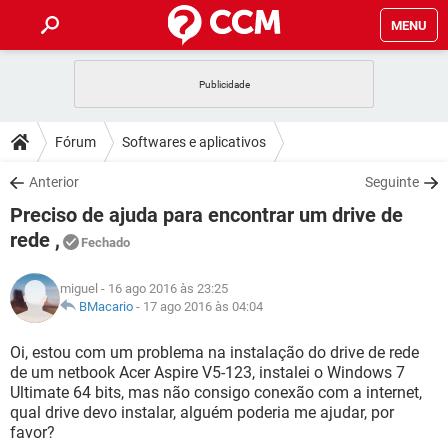
MENU
INÍCIO
JOGOS
WHATSAPP
DICAS
Fórum
Softwares e aplicativos
CELULAR
FACEBOOK
JOGOS
WHATSAPP
DOWNLOADS
Anterior
Seguinte
OUTLOOK
EXCEL
CELULAR
FACEBOOK
Preciso de ajuda para encontrar um drive de
INSTAGRAM
JOGOS
GMAIL
WHATSAPP
FÓRUM
OUTLOOK
EXCEL
rede ,
Fechado
GUIA DE COMPRAS
CELULAR
FACEBOOK
INSTAGRAM
JOGOS
GMAIL
WHATSAPP
GLOSSÁRIO
OUTLOOK
EXCEL
miguel
- 16 ago 2016 às 23:25
GUIA DE COMPRAS
CELULAR
FACEBOOK
BMacario
-
17 ago 2016 às 04:04
INSTAGRAM
JOGOS
GMAIL
WHATSAPP
OUTLOOK
EXCEL
Oi, estou com um problema na instalação do drive de rede
GUIA DE COMPRAS
CELULAR
FACEBOOK
INSTAGRAM
GMAIL
de um netbook Acer Aspire V5-123, instalei o Windows 7
OUTLOOK
EXCEL
Ultimate 64 bits, mas não consigo conexão com a internet,
GUIA DE COMPRAS
qual drive devo instalar, alguém poderia me ajudar, por
INSTAGRAM
GMAIL
favor?