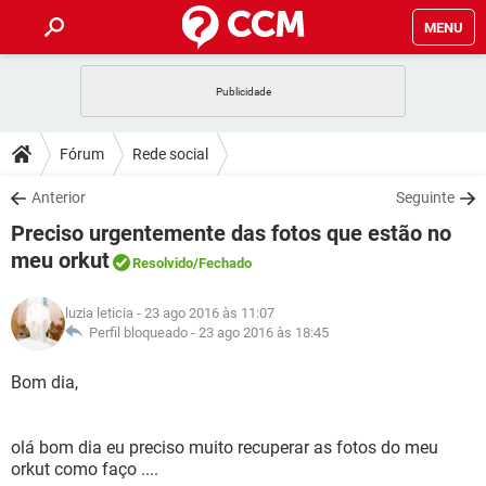
MENU
INÍCIO
JOGOS
WHATSAPP
DICAS
Fórum
Rede social
CELULAR
FACEBOOK
JOGOS
WHATSAPP
DOWNLOADS
Anterior
Seguinte
OUTLOOK
EXCEL
CELULAR
FACEBOOK
Preciso urgentemente das fotos que estão no
INSTAGRAM
JOGOS
GMAIL
WHATSAPP
FÓRUM
OUTLOOK
EXCEL
meu orkut
Resolvido
/Fechado
GUIA DE COMPRAS
CELULAR
FACEBOOK
INSTAGRAM
JOGOS
GMAIL
WHATSAPP
GLOSSÁRIO
OUTLOOK
EXCEL
luzia leticia
- 23 ago 2016 às 11:07
GUIA DE COMPRAS
CELULAR
FACEBOOK
Perfil bloqueado -
23 ago 2016 às 18:45
INSTAGRAM
JOGOS
GMAIL
WHATSAPP
OUTLOOK
EXCEL
Bom dia,
GUIA DE COMPRAS
CELULAR
FACEBOOK
INSTAGRAM
GMAIL
OUTLOOK
EXCEL
GUIA DE COMPRAS
olá bom dia eu preciso muito recuperar as fotos do meu
INSTAGRAM
GMAIL
orkut como faço ....