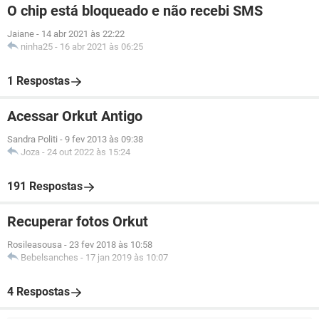
O chip está bloqueado e não recebi SMS
Jaiane
-
14 abr 2021 às 22:22
ninha25
-
16 abr 2021 às 06:25
1 Respostas
Acessar Orkut Antigo
Sandra Politi
-
9 fev 2013 às 09:38
Joza
-
24 out 2022 às 15:24
191 Respostas
Recuperar fotos Orkut
Rosileasousa
-
23 fev 2018 às 10:58
Bebelsanches
-
17 jan 2019 às 10:07
4 Respostas