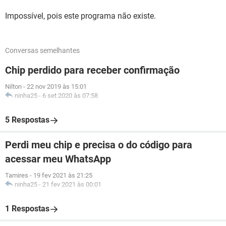
Impossível, pois este programa não existe.
Conversas semelhantes
Chip perdido para receber confirmação
Nilton
-
22 nov 2019 às 15:01
ninha25
-
6 set 2020 às 07:58
5 Respostas
Perdi meu chip e precisa o do código para
acessar meu WhatsApp
Tamires
-
19 fev 2021 às 21:25
ninha25
-
21 fev 2021 às 00:01
1 Respostas