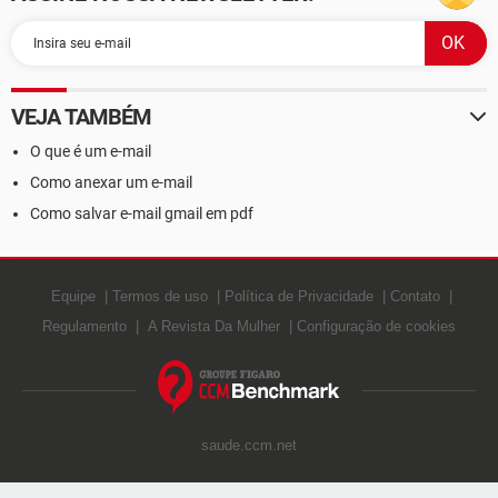
VEJA TAMBÉM
O que é um e-mail
Como anexar um e-mail
Como salvar e-mail gmail em pdf
Equipe
Termos de uso
Política de Privacidade
Contato
Regulamento
A Revista Da Mulher
Configuração de cookies
saude.ccm.net