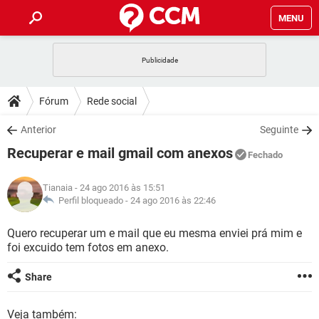
MENU
INÍCIO
JOGOS
WHATSAPP
DICAS
Fórum
Rede social
CELULAR
FACEBOOK
JOGOS
WHATSAPP
DOWNLOADS
Anterior
Seguinte
OUTLOOK
EXCEL
CELULAR
FACEBOOK
Recuperar e mail gmail com anexos
INSTAGRAM
JOGOS
GMAIL
WHATSAPP
Fechado
FÓRUM
OUTLOOK
EXCEL
GUIA DE COMPRAS
CELULAR
FACEBOOK
Tianaia
- 24 ago 2016 às 15:51
INSTAGRAM
JOGOS
GMAIL
WHATSAPP
GLOSSÁRIO
Perfil bloqueado -
24 ago 2016 às 22:46
OUTLOOK
EXCEL
GUIA DE COMPRAS
CELULAR
FACEBOOK
INSTAGRAM
JOGOS
GMAIL
WHATSAPP
Quero recuperar um e mail que eu mesma enviei prá mim e
OUTLOOK
EXCEL
foi excuido tem fotos em anexo.
GUIA DE COMPRAS
CELULAR
FACEBOOK
INSTAGRAM
GMAIL
OUTLOOK
EXCEL
Share
GUIA DE COMPRAS
INSTAGRAM
GMAIL
Veja também: