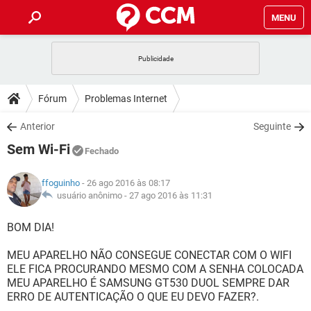
MENU
INÍCIO
JOGOS
WHATSAPP
DICAS
Fórum
Problemas Internet
CELULAR
FACEBOOK
JOGOS
WHATSAPP
DOWNLOADS
Anterior
Seguinte
OUTLOOK
EXCEL
CELULAR
FACEBOOK
Sem Wi-Fi
INSTAGRAM
JOGOS
GMAIL
WHATSAPP
Fechado
FÓRUM
OUTLOOK
EXCEL
GUIA DE COMPRAS
CELULAR
FACEBOOK
ffoguinho
- 26 ago 2016 às 08:17
INSTAGRAM
JOGOS
GMAIL
WHATSAPP
GLOSSÁRIO
usuário anônimo -
27 ago 2016 às 11:31
OUTLOOK
EXCEL
GUIA DE COMPRAS
CELULAR
FACEBOOK
INSTAGRAM
JOGOS
GMAIL
WHATSAPP
BOM DIA!
OUTLOOK
EXCEL
GUIA DE COMPRAS
CELULAR
FACEBOOK
MEU APARELHO NÃO CONSEGUE CONECTAR COM O WIFI
INSTAGRAM
GMAIL
ELE FICA PROCURANDO MESMO COM A SENHA COLOCADA
OUTLOOK
EXCEL
GUIA DE COMPRAS
MEU APARELHO É SAMSUNG GT530 DUOL SEMPRE DAR
INSTAGRAM
GMAIL
ERRO DE AUTENTICAÇÃO O QUE EU DEVO FAZER?.