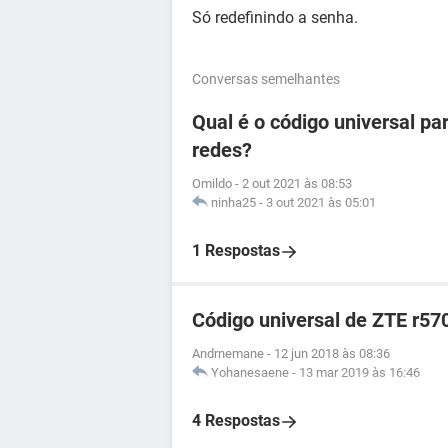
Só redefinindo a senha.
Conversas semelhantes
Qual é o código universal pa
redes?
Omildo
-
2 out 2021 às 08:53
ninha25
-
3 out 2021 às 05:01
1 Respostas
Código universal de ZTE r57
Andrnemane
-
12 jun 2018 às 08:36
Yohanesaene
-
13 mar 2019 às 16:46
4 Respostas