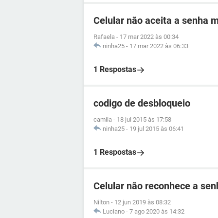
Celular não aceita a senha 
Rafaela
-
17 mar 2022 às 00:34
ninha25
-
17 mar 2022 às 06:33
1 Respostas
codigo de desbloqueio
camila
-
18 jul 2015 às 17:58
ninha25
-
19 jul 2015 às 06:41
1 Respostas
Celular não reconhece a se
Nilton
-
12 jun 2019 às 08:32
Luciano
-
7 ago 2020 às 14:32