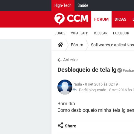
High-Tech
Saúde
FÓRUM
DICAS
JOGOS
WHATSAPP
CELULAR
FACEBOOK
Fórum
Softwares e aplicativos
Anterior
Desbloqueio de tela lg
Fecha
Paula
- 8 set 2016 às 02:19
Perfil bloqueado -
8 set 2016 às 
Bom dia
Como desbloqueio minha tela lg se
Share