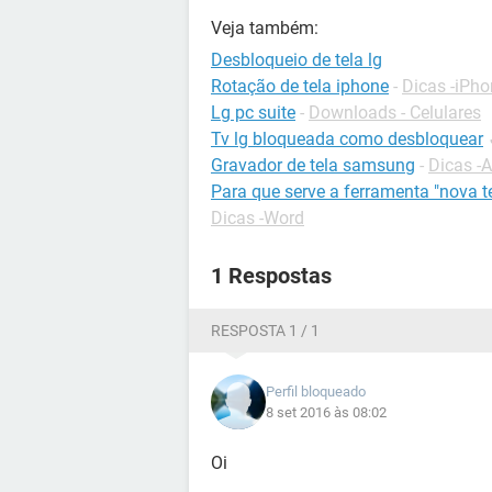
Veja também:
Desbloqueio de tela lg
Rotação de tela iphone
-
Dicas -iPh
Lg pc suite
-
Downloads - Celulares
Tv lg bloqueada como desbloquear
Gravador de tela samsung
-
Dicas -
Para que serve a ferramenta "nova t
Dicas -Word
1 Respostas
RESPOSTA 1 / 1
Perfil bloqueado
8 set 2016 às 08:02
Oi