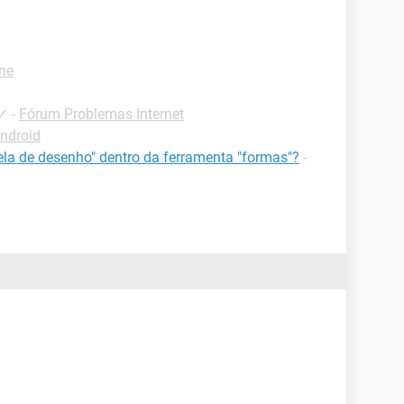
one
✓
-
Fórum Problemas Internet
Android
ela de desenho" dentro da ferramenta "formas"?
-