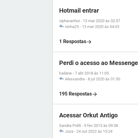
Hotmail entrar
viphavanhoi
-
13 mar 2020 às 02:57
ninha25
-
13 mar 2020 às 04:03
1 Respostas
Perdi o acesso ao Messenge
kailane
-
7 abr 2018 às 11:05
Alessandra
-
8 jul 2020 às 01:50
195 Respostas
Acessar Orkut Antigo
Sandra Politi
-
9 fev 2013 às 09:38
Joza
-
24 out 2022 às 15:24