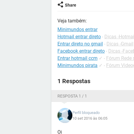
Share
Veja também:
Minimundos entrar
Hotmail entrar direto
-
Dicas -Hotmai
Entrar direto no gmail
-
Dicas -Gmail
Facebook entrar direto
-
Dicas -Face
Entrar hotmail ccm
✓
-
Fórum Rede s
Minimundos pirata
✓
-
Fórum Videog
1 Respostas
RESPOSTA 1 / 1
Perfil bloqueado
10 set 2016 às 06:05
Oi