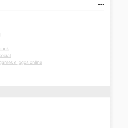
l
book
ocial
ames e jogos online