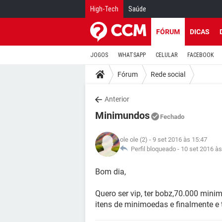
High-Tech
Saúde
FÓRUM
DICAS
JOGOS
WHATSAPP
CELULAR
FACEBOOK
Fórum
Rede social
Anterior
Minimundos
Fechado
ole ole (2)
- 9 set 2016 às 15:47
Perfil bloqueado -
10 set 2016 às
Bom dia,
Quero ser vip, ter bobz,70.000 min
itens de minimoedas e finalmente e 