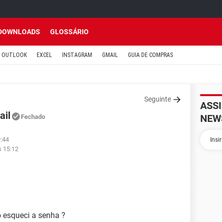
DOWNLOADS
GLOSSÁRIO
OUTLOOK
EXCEL
INSTAGRAM
GMAIL
GUIA DE COMPRAS
Seguinte
ASS
ail
NEW
Fechado
9:44
s 15:12
 esqueci a senha ?