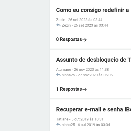
Como eu consigo redefinir a
Zezin
-
26 set 2023 às 03:44
Zezin
-
26 set 2023 às 03:44
0 Respostas
Assunto de desbloqueio de 
Atumane
-
26 nov 2020 às 11:38
ninha25
-
27 nov 2020 às 05:05
1 Respostas
Recuperar e-mail e senha iB
Tatiane
-
5 out 2019 às 10:31
ninha25
-
6 out 2019 às 03:34