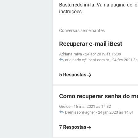
Basta redefini-la. Vá na página de l
instruções.
Conversas semelhantes
Recuperar e-mail iBest
AdrianaPaiva
-
24 abr 2019 às 16:09
originado.x@ibest.com.br
-
24 fev 2021 às
5 Respostas
Como recuperar senha do me
Greice
-
16 mar 2021 às 14:32
DemissonFagner
-
24 jan 2023 às 14:01
7 Respostas