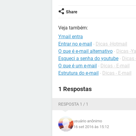
Share
Veja também:
Ymail entra
Entrar no e-mail
-
Dicas -Hotmail
O que é e-mail alternativo
-
Dicas -Y
Esqueci a senha do youtube
-
Dicas
O que é um e-mail
-
Dicas - E-mail
Estrutura do e-mail
-
Dicas - E-mail
1 Respostas
RESPOSTA 1 / 1
usuário anônimo
16 set 2016 às 15:12