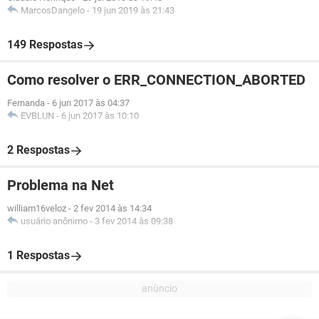
MarcosDangelo
-
19 jun 2019 às 21:43
149 Respostas
Como resolver o ERR_CONNECTION_ABORTED
Fernanda
-
6 jun 2017 às 04:37
EVBLUN
-
6 jun 2017 às 10:10
2 Respostas
Problema na Net
william16veloz
-
2 fev 2014 às 14:34
usuário anônimo
-
3 fev 2014 às 09:38
1 Respostas