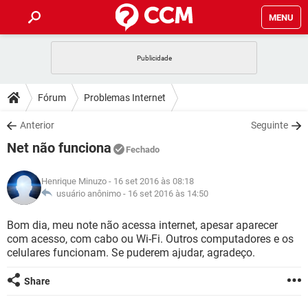
MENU
INÍCIO
JOGOS
WHATSAPP
DICAS
Fórum
Problemas Internet
CELULAR
FACEBOOK
JOGOS
WHATSAPP
DOWNLOADS
Anterior
Seguinte
OUTLOOK
EXCEL
CELULAR
FACEBOOK
Net não funciona
INSTAGRAM
JOGOS
GMAIL
WHATSAPP
Fechado
FÓRUM
OUTLOOK
EXCEL
GUIA DE COMPRAS
CELULAR
FACEBOOK
Henrique Minuzo
- 16 set 2016 às 08:18
INSTAGRAM
JOGOS
GMAIL
WHATSAPP
GLOSSÁRIO
usuário anônimo -
16 set 2016 às 14:50
OUTLOOK
EXCEL
GUIA DE COMPRAS
CELULAR
FACEBOOK
INSTAGRAM
JOGOS
GMAIL
WHATSAPP
Bom dia, meu note não acessa internet, apesar aparecer
OUTLOOK
EXCEL
com acesso, com cabo ou Wi-Fi. Outros computadores e os
GUIA DE COMPRAS
CELULAR
FACEBOOK
celulares funcionam. Se puderem ajudar, agradeço.
INSTAGRAM
GMAIL
OUTLOOK
EXCEL
GUIA DE COMPRAS
Share
INSTAGRAM
GMAIL