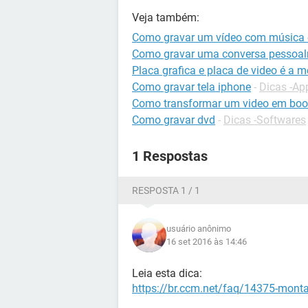
Veja também:
Como gravar um vídeo com música 
Como gravar uma conversa pessoa
Placa grafica e placa de video é a 
Como gravar tela iphone
-
Dicas -Ap
Como transformar um video em bo
Como gravar dvd
-
Dicas -Softwares
1 Respostas
RESPOSTA 1 / 1
usuário anônimo
16 set 2016 às 14:46
Leia esta dica:
https://br.ccm.net/faq/14375-mont