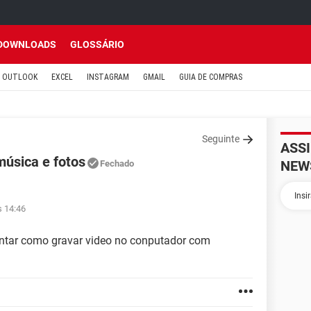
DOWNLOADS
GLOSSÁRIO
OUTLOOK
EXCEL
INSTAGRAM
GMAIL
GUIA DE COMPRAS
Seguinte
ASS
úsica e fotos
NEW
Fechado
s 14:46
guntar como gravar video no conputador com