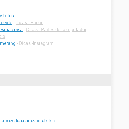
e fotos
lmente
-
Dicas -iPhone
mesma coisa
-
Dicas - Partes do computador
ple
omerang
-
Dicas -Instagram
ar-um-video-com-suas-fotos