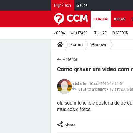
High-Tech
Saúde
FÓRUM
DICAS
JOGOS
WHATSAPP
CELULAR
FACEBOOK
Fórum
Windows
Anterior
Como gravar um vídeo com m
michelle
- 16 set 2016 às 11:51
usuário anônimo -
16 set 2016 à
ola sou michelle e gostaria de per
musicas e fotos
Share