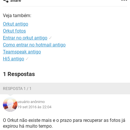
Share
GUIA DE COMPRAS
Veja também:
Orkut antigo
Orkut fotos
Entrar no orkut antigo
✓
Como entrar no hotmail antigo
Teamspeak antigo
Hi5 antigo
✓
1 Respostas
RESPOSTA 1 / 1
usuário anônimo
19 set 2016 às 22:04
O Orkut não existe mais e o prazo para recuperar as fotos já
expirou há muito tempo.