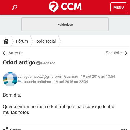
MENU
INÍCIO
JOGOS
WHATSAPP
DICAS
Fórum
Rede social
CELULAR
FACEBOOK
JOGOS
WHATSAPP
DOWNLOADS
Anterior
Seguinte
OUTLOOK
EXCEL
CELULAR
FACEBOOK
Orkut antigo
INSTAGRAM
JOGOS
GMAIL
WHATSAPP
Fechado
FÓRUM
OUTLOOK
EXCEL
GUIA DE COMPRAS
CELULAR
FACEBOOK
Lailagusmao22@gmail.com Gusmao
- 19 set 2016 às 13:54
INSTAGRAM
JOGOS
GMAIL
WHATSAPP
GLOSSÁRIO
usuário anônimo -
19 set 2016 às 22:04
OUTLOOK
EXCEL
GUIA DE COMPRAS
CELULAR
FACEBOOK
INSTAGRAM
JOGOS
GMAIL
WHATSAPP
Bom dia,
OUTLOOK
EXCEL
GUIA DE COMPRAS
CELULAR
FACEBOOK
Queria entrar no meu orkut antigo e não consigo tenho
INSTAGRAM
GMAIL
muitas fotos
OUTLOOK
EXCEL
GUIA DE COMPRAS
INSTAGRAM
GMAIL