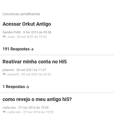
Conversas semelhantes
Acessar Orkut Antigo
Sandra Politi
-
9 fev 2013 às 09:38
Joza
-
24 out 2022 às 15:24
191 Respostas
Reativar minha conta no Hi5
julianne
-
28 set 2021 às 11:37
ninha25
-
29 set 2021 às 05:52
1 Respostas
como revejo o meu antigo hi5?
carla reis
-
27 nov 2014 às 19:52
carla reis
-
27 nov 2014 às 19:55