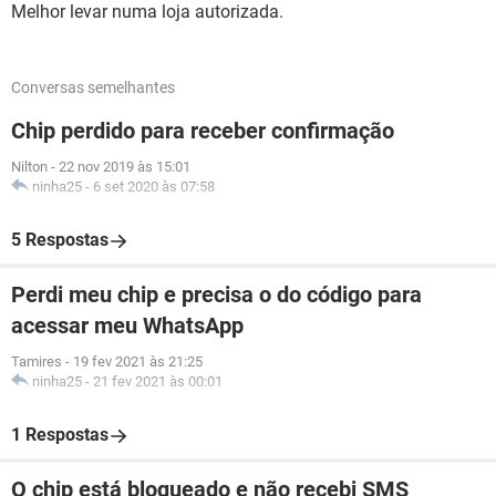
Melhor levar numa loja autorizada.
Conversas semelhantes
Chip perdido para receber confirmação
Nilton
-
22 nov 2019 às 15:01
ninha25
-
6 set 2020 às 07:58
5 Respostas
Perdi meu chip e precisa o do código para
acessar meu WhatsApp
Tamires
-
19 fev 2021 às 21:25
ninha25
-
21 fev 2021 às 00:01
1 Respostas
O chip está bloqueado e não recebi SMS