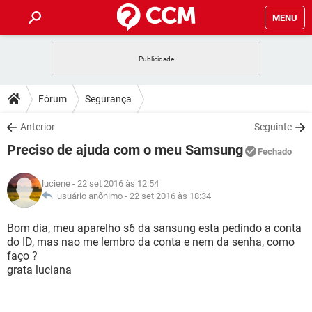
MENU
INÍCIO
JOGOS
WHATSAPP
DICAS
Fórum
Segurança
CELULAR
FACEBOOK
JOGOS
WHATSAPP
DOWNLOADS
Anterior
Seguinte
OUTLOOK
EXCEL
CELULAR
FACEBOOK
Preciso de ajuda com o meu Samsung
INSTAGRAM
JOGOS
GMAIL
WHATSAPP
Fechado
FÓRUM
OUTLOOK
EXCEL
GUIA DE COMPRAS
CELULAR
FACEBOOK
luciene
- 22 set 2016 às 12:54
INSTAGRAM
JOGOS
GMAIL
WHATSAPP
GLOSSÁRIO
usuário anônimo -
22 set 2016 às 18:34
OUTLOOK
EXCEL
GUIA DE COMPRAS
CELULAR
FACEBOOK
INSTAGRAM
JOGOS
GMAIL
WHATSAPP
Bom dia, meu aparelho s6 da sansung esta pedindo a conta
OUTLOOK
EXCEL
do ID, mas nao me lembro da conta e nem da senha, como
GUIA DE COMPRAS
CELULAR
FACEBOOK
faço ?
INSTAGRAM
GMAIL
grata luciana
OUTLOOK
EXCEL
GUIA DE COMPRAS
INSTAGRAM
GMAIL