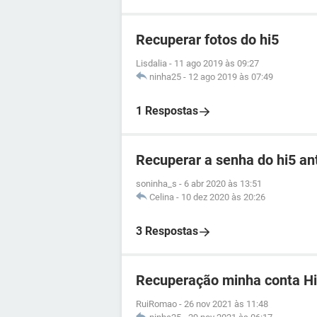
Recuperar fotos do hi5
Lisdalia
-
11 ago 2019 às 09:27
ninha25
-
12 ago 2019 às 07:49
1 Respostas
Recuperar a senha do hi5 an
soninha_s
-
6 abr 2020 às 13:51
Celina
-
10 dez 2020 às 20:26
3 Respostas
Recuperação minha conta H
RuiRomao
-
26 nov 2021 às 11:48