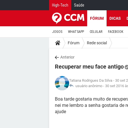
High-Tech
Saúde
FÓRUM
DICAS
JOGOS
WHATSAPP
CELULAR
FACEBOOK
Fórum
Rede social
Anterior
Recuperar meu face antigo
Tatiana Rodrigues Da Silva
- 30 set 
usuário anônimo -
30 set 2016 à
Boa tarde gostaria muito de recupe
nei me lembro a senha gostaria de r
ajude