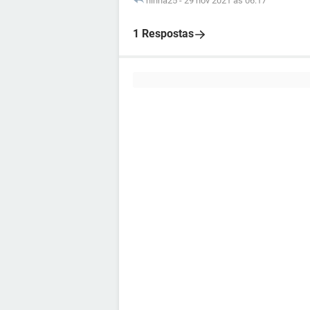
ninha25
-
29 nov 2021 às 06:17
1 Respostas