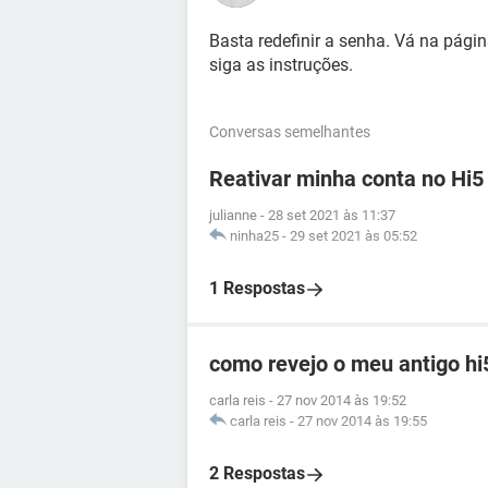
Basta redefinir a senha. Vá na pági
siga as instruções.
Conversas semelhantes
Reativar minha conta no Hi5
julianne
-
28 set 2021 às 11:37
ninha25
-
29 set 2021 às 05:52
1 Respostas
como revejo o meu antigo hi
carla reis
-
27 nov 2014 às 19:52
carla reis
-
27 nov 2014 às 19:55
2 Respostas