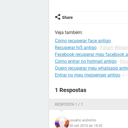
Share
Veja também:
Como recuperar face antigo
Recuperar hi5 antigo
-
Fórum Windo
Fecebook recuperar meu facebook a
Como entrar no hotmail antigo
-
Dic
Quero recuperar meu whatsapp anti
Entrar no meu messenger antigo
✓
1 Respostas
RESPOSTA 1 / 1
usuário anônimo
30 set 2016 às 18:42