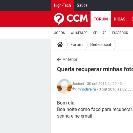
High-Tech
Saúde
FÓRUM
DICAS
JOGOS
WHATSAPP
CELULAR
FACEBOOK
Fórum
Rede social
Anterior
Queria recuperar minhas fot
Jocinei
- 30 set 2016 às 22:40
mmoliveira
-
3 out 2016 às 02:53
Bom dia,
Boa noite como faço para recuperar
senha e ne email