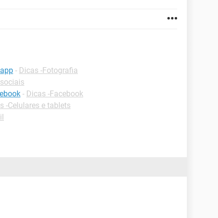
sapp
-
Dicas -Fotografia
sociais
cebook
-
Dicas -Facebook
s -Celulares e tablets
il