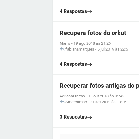
4 Respostas
Recupera fotos do orkut
Mamy
-
19 ago 2018 às 21:25
fabianamarques
-
5 jul 2019 às 22:51
4 Respostas
Recuperar fotos antigas do 
AdrianaFreitas
-
15 out 2018 às 02:49
Smercampo
-
21 set 2019 às 19:15
3 Respostas