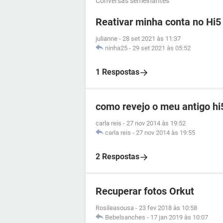
Conversas semelhantes
Reativar minha conta no Hi5
julianne
-
28 set 2021 às 11:37
ninha25
-
29 set 2021 às 05:52
1 Respostas
como revejo o meu antigo hi
carla reis
-
27 nov 2014 às 19:52
carla reis
-
27 nov 2014 às 19:55
2 Respostas
Recuperar fotos Orkut
Rosileasousa
-
23 fev 2018 às 10:58
Bebelsanches
-
17 jan 2019 às 10:07