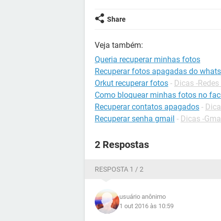
Share
Veja também:
Queria recuperar minhas fotos
Recuperar fotos apagadas do what
Orkut recuperar fotos
-
Dicas -Redes 
Como bloquear minhas fotos no fa
Recuperar contatos apagados
-
Dica
Recuperar senha gmail
-
Dicas -Gma
2 Respostas
RESPOSTA 1 / 2
usuário anônimo
1 out 2016 às 10:59