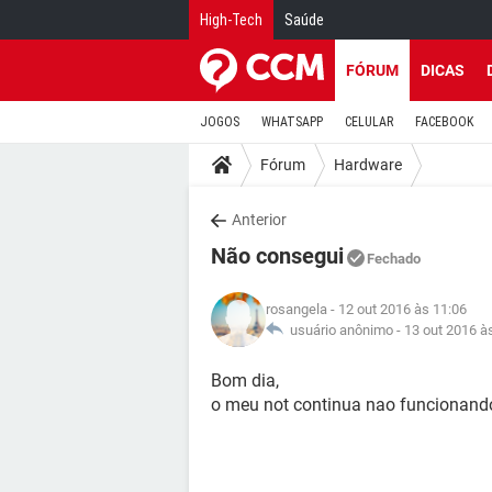
High-Tech
Saúde
FÓRUM
DICAS
JOGOS
WHATSAPP
CELULAR
FACEBOOK
Fórum
Hardware
Anterior
Não consegui
Fechado
rosangela
- 12 out 2016 às 11:06
usuário anônimo -
13 out 2016 à
Bom dia,
o meu not continua nao funcionand