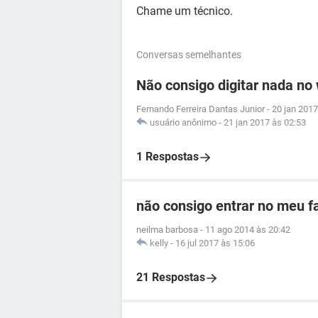
Chame um técnico.
Conversas semelhantes
Não consigo digitar nada no
Fernando Ferreira Dantas Junior
-
20 jan 2017
usuário anônimo
-
21 jan 2017 às 02:53
1 Respostas
não consigo entrar no meu fa
neilma barbosa
-
11 ago 2014 às 20:42
kelly
-
16 jul 2017 às 15:06
21 Respostas