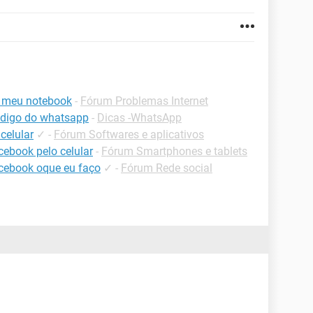
o meu notebook
-
Fórum Problemas Internet
odigo do whatsapp
-
Dicas -WhatsApp
celular
✓
-
Fórum Softwares e aplicativos
cebook pelo celular
-
Fórum Smartphones e tablets
acebook oque eu faço
✓
-
Fórum Rede social