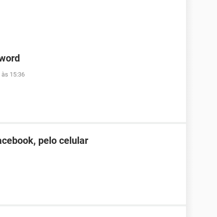
 word
 às 15:36
cebook, pelo celular