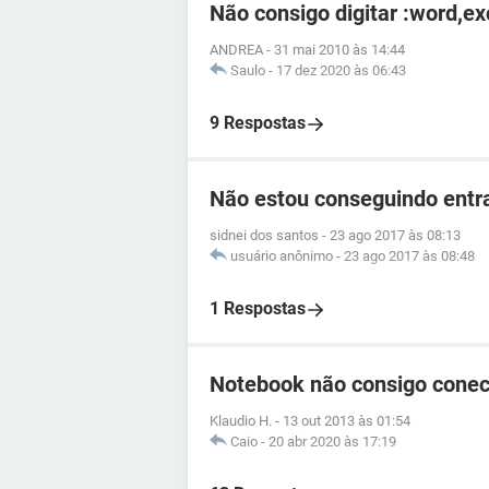
Não consigo digitar :word,exc
ANDREA
-
31 mai 2010 às 14:44
Saulo
-
17 dez 2020 às 06:43
9 Respostas
Não estou conseguindo entr
sidnei dos santos
-
23 ago 2017 às 08:13
usuário anônimo
-
23 ago 2017 às 08:48
1 Respostas
Notebook não consigo conect
Klaudio H.
-
13 out 2013 às 01:54
Caio
-
20 abr 2020 às 17:19