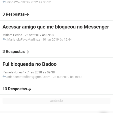
ninha25
-
10 fev 2022 às 05:12
3 Respostas
Acessar amigo que me bloqueou no Messenger
Miriam Perina
-
25 set 2017 às 09:07
MaristelaFayaMartinez
-
10 jan 2019 às 12:44
3 Respostas
Fui bloqueada no Badoo
PamelaNunes4
-
7 fev 2018 às 09:38
aristidesstradiotti@gmail.com
-
23 out 2019 às 16:18
13 Respostas