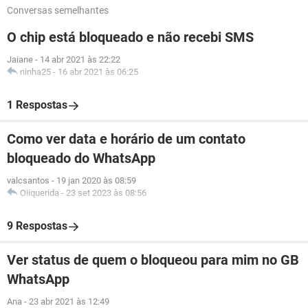
Conversas semelhantes
O chip está bloqueado e não recebi SMS
Jaiane
-
14 abr 2021 às 22:22
ninha25
-
16 abr 2021 às 06:25
1 Respostas
Como ver data e horário de um contato
bloqueado do WhatsApp
valcsantos
-
19 jan 2020 às 08:59
Oiiquerida
-
23 set 2023 às 08:56
9 Respostas
Ver status de quem o bloqueou para mim no GB
WhatsApp
Ana
-
23 abr 2021 às 12:49