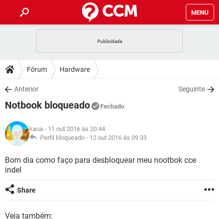
MENU
INÍCIO
JOGOS
WHATSAPP
DICAS
Fórum
Hardware
CELULAR
FACEBOOK
JOGOS
WHATSAPP
DOWNLOADS
Anterior
Seguinte
OUTLOOK
EXCEL
CELULAR
FACEBOOK
Notbook bloqueado
INSTAGRAM
JOGOS
GMAIL
WHATSAPP
Fechado
FÓRUM
OUTLOOK
EXCEL
GUIA DE COMPRAS
CELULAR
FACEBOOK
kaua
- 11 out 2016 às 20:44
INSTAGRAM
JOGOS
GMAIL
WHATSAPP
GLOSSÁRIO
Perfil bloqueado -
12 out 2016 às 09:33
OUTLOOK
EXCEL
GUIA DE COMPRAS
CELULAR
FACEBOOK
INSTAGRAM
JOGOS
GMAIL
WHATSAPP
Bom dia como faço para desbloquear meu nootbok cce
OUTLOOK
EXCEL
indel
GUIA DE COMPRAS
CELULAR
FACEBOOK
INSTAGRAM
GMAIL
OUTLOOK
EXCEL
Share
GUIA DE COMPRAS
INSTAGRAM
GMAIL
Veja também: