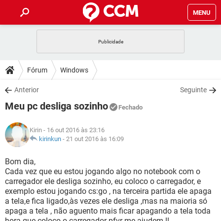
MENU
INÍCIO
JOGOS
WHATSAPP
DICAS
Fórum
Windows
CELULAR
FACEBOOK
JOGOS
WHATSAPP
DOWNLOADS
Anterior
Seguinte
OUTLOOK
EXCEL
CELULAR
FACEBOOK
Meu pc desliga sozinho
INSTAGRAM
JOGOS
GMAIL
WHATSAPP
Fechado
FÓRUM
OUTLOOK
EXCEL
GUIA DE COMPRAS
CELULAR
FACEBOOK
Kirin
- 16 out 2016 às 23:16
INSTAGRAM
JOGOS
GMAIL
WHATSAPP
GLOSSÁRIO
kirinkun
-
21 out 2016 às 16:09
OUTLOOK
EXCEL
GUIA DE COMPRAS
CELULAR
FACEBOOK
INSTAGRAM
JOGOS
GMAIL
WHATSAPP
Bom dia,
OUTLOOK
EXCEL
Cada vez que eu estou jogando algo no notebook com o
GUIA DE COMPRAS
CELULAR
FACEBOOK
carregador ele desliga sozinho, eu coloco o carregador, e
INSTAGRAM
GMAIL
exemplo estou jogando cs:go , na terceira partida ele apaga
OUTLOOK
EXCEL
GUIA DE COMPRAS
a tela,e fica ligado,às vezes ele desliga ,mas na maioria só
INSTAGRAM
GMAIL
apaga a tela , não aguento mais ficar apagando a tela toda
hora que coloco o carregador pfvr me ajudem !!