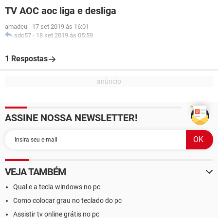
TV AOC aoc liga e desliga
amadeu
-
17 set 2019 às 16:01
sdc57
-
18 set 2019 às 05:59
1 Respostas
ASSINE NOSSA NEWSLETTER!
VEJA TAMBÉM
Qual e a tecla windows no pc
Como colocar grau no teclado do pc
Assistir tv online grátis no pc