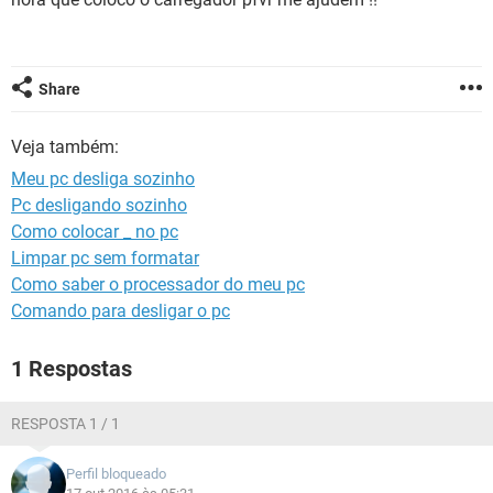
GUIA DE COMPRAS
Share
Veja também:
Meu pc desliga sozinho
Pc desligando sozinho
Como colocar _ no pc
Limpar pc sem formatar
Como saber o processador do meu pc
Comando para desligar o pc
1 Respostas
RESPOSTA 1 / 1
Perfil bloqueado