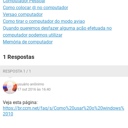
Computador Pessoal
GUIA DE COMPRAS
Como colocar @ no computador
Versao computador
Como tirar o computador do modo aviao
Quando queremos desfazer alguma ação efetuada no
computador podemos utilizar
Memória de computador
1 Respostas
RESPOSTA 1 / 1
usuário anônimo
17 out 2016 às 16:40
Veja esta página:
https://br.ccm.net/faq/s/Como%20usar%20o%20windows%
2010