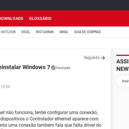
DOWNLOADS
GLOSSÁRIO
OUTLOOK
EXCEL
INSTAGRAM
GMAIL
GUIA DE COMPRAS
Seguinte
ASS
reinstalar Windows 7
NEW
Fechado
 12:05
net não funciona, tentei configurar uma conexâo,
dispositivos o Controlador ethernet aparece com
nto uma conexão tambem fala que falta driver do