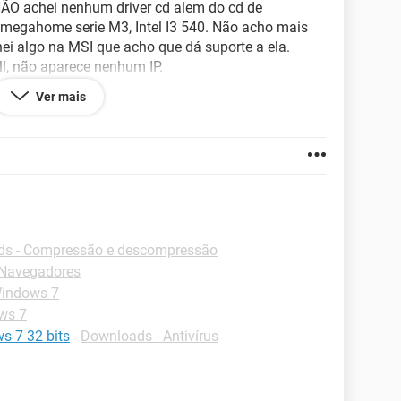
 NÃO achei nenhum driver cd alem do cd de
megahome serie M3, Intel I3 540. Não acho mais
hei algo na MSI que acho que dá suporte a ela.
ll, não aparece nenhum IP.
Ver mais
ar funcionam normalmente.
uito grato.
s - Compressão e descompressão
-Navegadores
Windows 7
ws 7
s 7 32 bits
-
Downloads - Antivírus