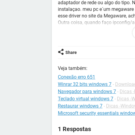
adaptador de rede ou algo do tipo.
instalaçao. meu pc e´um megaware 
esse driver no site da Megaware, ac
Outra coisa, quando faço ipconfig/a
Obs- Internet Wi-fi no note e celul
Por favor, quem puder ajudar serei m
Share
Veja também:
Conexão erro 651
Winrar 32 bits windows 7
-
Download
Navegador para windows 7
-
Dicas 
Teclado virtual windows 7
-
Dicas -
Restaurar windows 7
-
Dicas -Windo
Microsoft security essentials window
1 Respostas