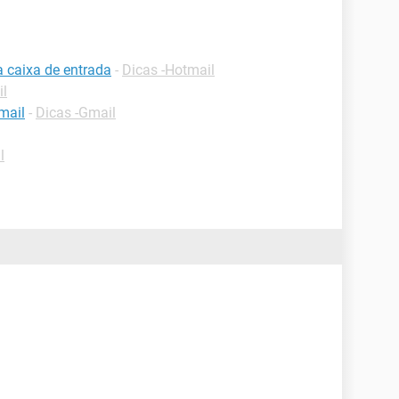
a caixa de entrada
-
Dicas -Hotmail
il
mail
-
Dicas -Gmail
l