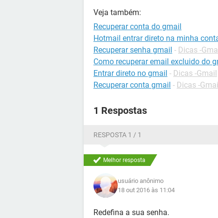
Veja também:
Recuperar conta do gmail
Hotmail entrar direto na minha cont
Recuperar senha gmail
-
Dicas -Gma
Como recuperar email excluido do g
Entrar direto no gmail
-
Dicas -Gmail
Recuperar conta gmail
-
Dicas -Gmai
1 Respostas
RESPOSTA 1 / 1
Melhor resposta
usuário anônimo
18 out 2016 às 11:04
Redefina a sua senha.