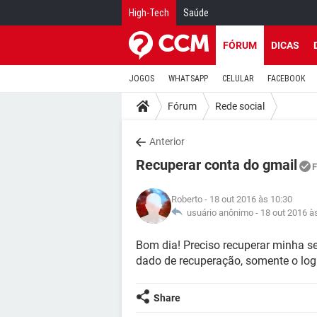
High-Tech
Saúde
FÓRUM
DICAS
JOGOS
WHATSAPP
CELULAR
FACEBOOK
Fórum
Rede social
Anterior
Recuperar conta do gmail
F
Roberto
- 18 out 2016 às 10:30
usuário anônimo -
18 out 2016 à
Bom dia! Preciso recuperar minha 
dado de recuperação, somente o log
Share