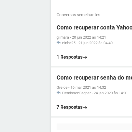
Conversas semelhantes
Como recuperar conta Yahoo
gilmara
-
20 jun 2022 às 14:21
ninha25
-
21 jun 2022 às 04:40
1 Respostas
Como recuperar senha do me
Greice
-
16 mar 2021 às 14:32
DemissonFagner
-
24 jan 2023 às 14:01
7 Respostas