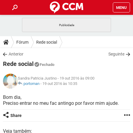
MENU
INÍCIO
JOGOS
WHATSAPP
DICAS
Fórum
Rede social
CELULAR
FACEBOOK
JOGOS
WHATSAPP
DOWNLOADS
Anterior
Seguinte
OUTLOOK
EXCEL
CELULAR
FACEBOOK
Rede social
INSTAGRAM
JOGOS
GMAIL
WHATSAPP
Fechado
FÓRUM
OUTLOOK
EXCEL
GUIA DE COMPRAS
CELULAR
FACEBOOK
Sandra Patricia Justino
- 19 out 2016 às 09:00
INSTAGRAM
JOGOS
GMAIL
WHATSAPP
GLOSSÁRIO
portoman
-
19 out 2016 às 10:35
OUTLOOK
EXCEL
GUIA DE COMPRAS
CELULAR
FACEBOOK
INSTAGRAM
JOGOS
GMAIL
WHATSAPP
Bom dia,
OUTLOOK
EXCEL
Preciso entrar no meu fac antingo por favor mim ajude.
GUIA DE COMPRAS
CELULAR
FACEBOOK
INSTAGRAM
GMAIL
OUTLOOK
EXCEL
Share
GUIA DE COMPRAS
INSTAGRAM
GMAIL
Veja também: