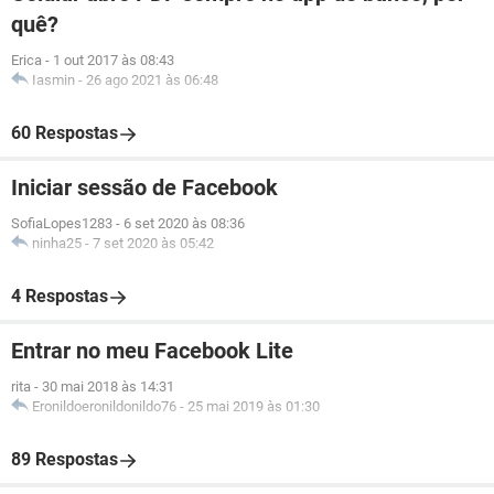
quê?
Erica
-
1 out 2017 às 08:43
Iasmin
-
26 ago 2021 às 06:48
60 Respostas
Iniciar sessão de Facebook
SofiaLopes1283
-
6 set 2020 às 08:36
ninha25
-
7 set 2020 às 05:42
4 Respostas
Entrar no meu Facebook Lite
rita
-
30 mai 2018 às 14:31
Eronildoeronildonildo76
-
25 mai 2019 às 01:30
89 Respostas