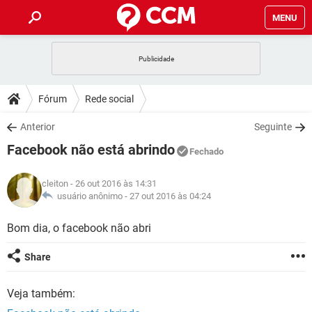
MENU
INÍCIO
JOGOS
WHATSAPP
DICAS
Fórum
Rede social
CELULAR
FACEBOOK
JOGOS
WHATSAPP
DOWNLOADS
Anterior
Seguinte
OUTLOOK
EXCEL
CELULAR
FACEBOOK
Facebook não está abrindo
INSTAGRAM
JOGOS
GMAIL
WHATSAPP
Fechado
FÓRUM
OUTLOOK
EXCEL
GUIA DE COMPRAS
CELULAR
FACEBOOK
cleiton
- 26 out 2016 às 14:31
INSTAGRAM
JOGOS
GMAIL
WHATSAPP
GLOSSÁRIO
usuário anônimo -
27 out 2016 às 04:24
OUTLOOK
EXCEL
GUIA DE COMPRAS
CELULAR
FACEBOOK
INSTAGRAM
JOGOS
GMAIL
WHATSAPP
Bom dia, o facebook não abri
OUTLOOK
EXCEL
GUIA DE COMPRAS
CELULAR
FACEBOOK
Share
INSTAGRAM
GMAIL
OUTLOOK
EXCEL
GUIA DE COMPRAS
Veja também:
INSTAGRAM
GMAIL