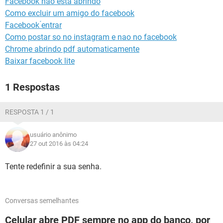
Facebook não está abrindo
GUIA DE COMPRAS
Como excluir um amigo do facebook
Facebook ́entrar
Como postar so no instagram e nao no facebook
Chrome abrindo pdf automaticamente
Baixar facebook lite
1 Respostas
RESPOSTA 1 / 1
usuário anônimo
27 out 2016 às 04:24
Tente redefinir a sua senha.
Conversas semelhantes
Celular abre PDF sempre no app do banco, por