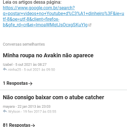
Leia os artigos dessa página:
https://www.google.com.br/search?
q=postar+videos+no+Youtube+d%C3%A1+dinheiro%3F&ie=u
tf-8&oe=utf-8&client=firefox-
b&gfe_rd=cr&ei=lmoaWMqtJsOcxgSKuYIg
Conversas semelhantes
Minha roupa no Avakin não aparece
Izabel
-
5 out 2021 às 08:27
ninha25
-
5 out 2021 às 09:50
1 Respostas
Não consigo baixar com o atube catcher
mayara
-
22 jan 2013 às 23:03
Wylson
-
19 fev 2017 às 03:55
81 Respostas