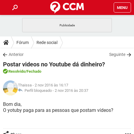
MENU
INÍCIO
JOGOS
WHATSAPP
DICAS
Fórum
Rede social
CELULAR
FACEBOOK
JOGOS
WHATSAPP
DOWNLOADS
Anterior
Seguinte
OUTLOOK
EXCEL
CELULAR
FACEBOOK
Postar videos no Youtube dá dinheiro?
INSTAGRAM
JOGOS
GMAIL
WHATSAPP
FÓRUM
OUTLOOK
EXCEL
Resolvido
/Fechado
GUIA DE COMPRAS
CELULAR
FACEBOOK
INSTAGRAM
JOGOS
GMAIL
WHATSAPP
GLOSSÁRIO
OUTLOOK
Thaissa
- 2 nov 2016 às 16:17
EXCEL
GUIA DE COMPRAS
CELULAR
FACEBOOK
Perfil bloqueado -
2 nov 2016 às 20:37
INSTAGRAM
JOGOS
GMAIL
WHATSAPP
OUTLOOK
EXCEL
Bom dia,
GUIA DE COMPRAS
CELULAR
FACEBOOK
O yotuby paga para as pessoas que postam vídeos?
INSTAGRAM
GMAIL
OUTLOOK
EXCEL
GUIA DE COMPRAS
INSTAGRAM
GMAIL