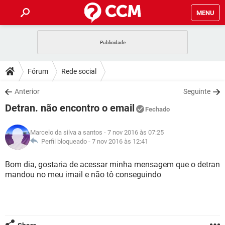
MENU
INÍCIO
JOGOS
WHATSAPP
DICAS
Fórum
Rede social
CELULAR
FACEBOOK
JOGOS
WHATSAPP
DOWNLOADS
Anterior
Seguinte
OUTLOOK
EXCEL
CELULAR
FACEBOOK
Detran. não encontro o email
INSTAGRAM
JOGOS
GMAIL
WHATSAPP
Fechado
FÓRUM
OUTLOOK
EXCEL
GUIA DE COMPRAS
CELULAR
FACEBOOK
Marcelo da silva a santos
- 7 nov 2016 às 07:25
INSTAGRAM
JOGOS
GMAIL
WHATSAPP
GLOSSÁRIO
Perfil bloqueado -
7 nov 2016 às 12:41
OUTLOOK
EXCEL
GUIA DE COMPRAS
CELULAR
FACEBOOK
INSTAGRAM
JOGOS
GMAIL
WHATSAPP
Bom dia, gostaria de acessar minha mensagem que o detran
OUTLOOK
EXCEL
mandou no meu imail e não tô conseguindo
GUIA DE COMPRAS
CELULAR
FACEBOOK
INSTAGRAM
GMAIL
OUTLOOK
EXCEL
GUIA DE COMPRAS
INSTAGRAM
GMAIL