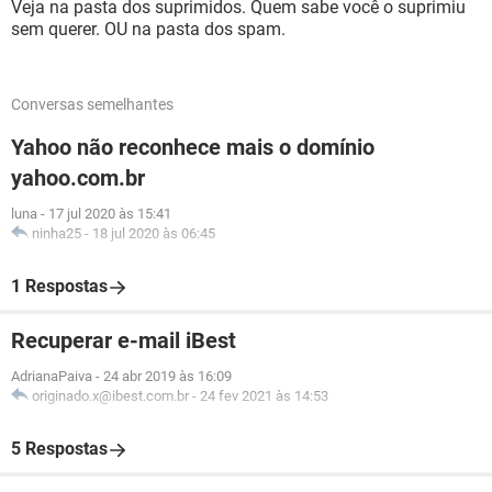
Veja na pasta dos suprimidos. Quem sabe você o suprimiu
sem querer. OU na pasta dos spam.
Conversas semelhantes
Yahoo não reconhece mais o domínio
yahoo.com.br
luna
-
17 jul 2020 às 15:41
ninha25
-
18 jul 2020 às 06:45
1 Respostas
Recuperar e-mail iBest
AdrianaPaiva
-
24 abr 2019 às 16:09
originado.x@ibest.com.br
-
24 fev 2021 às 14:53
5 Respostas