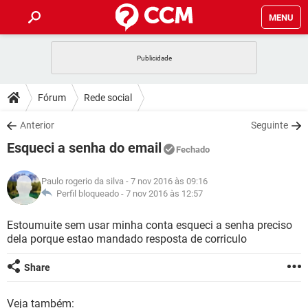
MENU
INÍCIO
JOGOS
WHATSAPP
DICAS
Fórum
Rede social
CELULAR
FACEBOOK
JOGOS
WHATSAPP
DOWNLOADS
Anterior
Seguinte
OUTLOOK
EXCEL
CELULAR
FACEBOOK
Esqueci a senha do email
INSTAGRAM
JOGOS
GMAIL
WHATSAPP
Fechado
FÓRUM
OUTLOOK
EXCEL
GUIA DE COMPRAS
CELULAR
FACEBOOK
Paulo rogerio da silva
- 7 nov 2016 às 09:16
INSTAGRAM
JOGOS
GMAIL
WHATSAPP
GLOSSÁRIO
Perfil bloqueado -
7 nov 2016 às 12:57
OUTLOOK
EXCEL
GUIA DE COMPRAS
CELULAR
FACEBOOK
INSTAGRAM
JOGOS
GMAIL
WHATSAPP
Estoumuite sem usar minha conta esqueci a senha preciso
OUTLOOK
EXCEL
dela porque estao mandado resposta de corriculo
GUIA DE COMPRAS
CELULAR
FACEBOOK
INSTAGRAM
GMAIL
OUTLOOK
EXCEL
Share
GUIA DE COMPRAS
INSTAGRAM
GMAIL
Veja também: