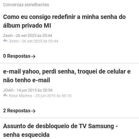
Conversas semelhantes
Como eu consigo redefinir a minha senha do
álbum privado MI
Zezin
-
26 set 2023 às 03:44
Zezin
-
26 set 2023 às 03:44
0 Respostas
e-mail yahoo, perdi senha, troquei de celular e
não tenho e-mail
JOAO
-
14 jun 2015 às 20:54
Rose Martins
-
25 jun 2016 às 00:16
2 Respostas
Assunto de desbloqueio de TV Samsung -
senha esquecida