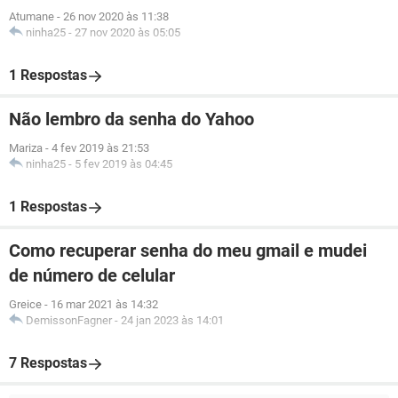
Atumane
-
26 nov 2020 às 11:38
ninha25
-
27 nov 2020 às 05:05
1 Respostas
Não lembro da senha do Yahoo
Mariza
-
4 fev 2019 às 21:53
ninha25
-
5 fev 2019 às 04:45
1 Respostas
Como recuperar senha do meu gmail e mudei
de número de celular
Greice
-
16 mar 2021 às 14:32
DemissonFagner
-
24 jan 2023 às 14:01
7 Respostas