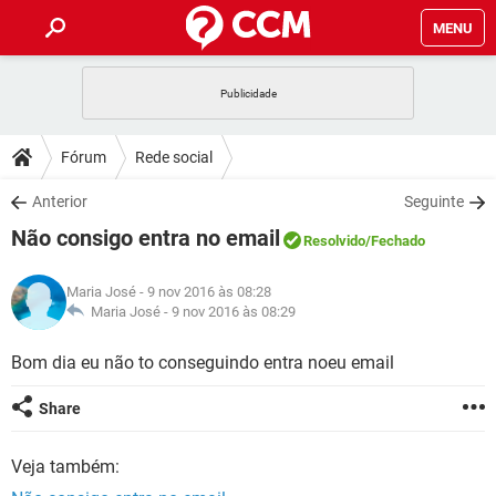
MENU
INÍCIO
JOGOS
WHATSAPP
DICAS
Fórum
Rede social
CELULAR
FACEBOOK
JOGOS
WHATSAPP
DOWNLOADS
Anterior
Seguinte
OUTLOOK
EXCEL
CELULAR
FACEBOOK
Não consigo entra no email
INSTAGRAM
JOGOS
GMAIL
WHATSAPP
Resolvido
/Fechado
FÓRUM
OUTLOOK
EXCEL
GUIA DE COMPRAS
CELULAR
FACEBOOK
Maria José
- 9 nov 2016 às 08:28
INSTAGRAM
JOGOS
GMAIL
WHATSAPP
GLOSSÁRIO
Maria José -
9 nov 2016 às 08:29
OUTLOOK
EXCEL
GUIA DE COMPRAS
CELULAR
FACEBOOK
INSTAGRAM
JOGOS
GMAIL
WHATSAPP
Bom dia eu não to conseguindo entra noeu email
OUTLOOK
EXCEL
GUIA DE COMPRAS
CELULAR
FACEBOOK
Share
INSTAGRAM
GMAIL
OUTLOOK
EXCEL
GUIA DE COMPRAS
Veja também:
INSTAGRAM
GMAIL