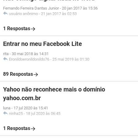
Fernando Ferreira Dantas Junior
-
20 jan 2017 às 15:36
usuário anônimo
-
21 jan 2017 às 02:53
1 Respostas
Entrar no meu Facebook Lite
rita
-
30 mai 2018 às 14:31
Eronildoeronildonildo76
-
25 mai 2019 às 01:30
89 Respostas
Yahoo não reconhece mais o domínio
yahoo.com.br
luna
-
17 jul 2020 às 15:41
ninha25
-
18 jul 2020 às 06:45
1 Respostas