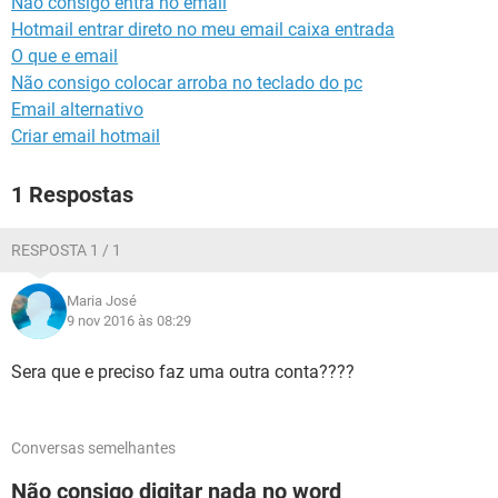
Não consigo entra no email
GUIA DE COMPRAS
Hotmail entrar direto no meu email caixa entrada
O que e email
Não consigo colocar arroba no teclado do pc
Email alternativo
Criar email hotmail
1 Respostas
RESPOSTA 1 / 1
Maria José
9 nov 2016 às 08:29
Sera que e preciso faz uma outra conta????
Conversas semelhantes
Não consigo digitar nada no word