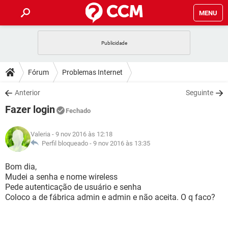
MENU
INÍCIO
JOGOS
WHATSAPP
DICAS
Fórum
Problemas Internet
CELULAR
FACEBOOK
JOGOS
WHATSAPP
DOWNLOADS
Anterior
Seguinte
OUTLOOK
EXCEL
CELULAR
FACEBOOK
Fazer login
INSTAGRAM
JOGOS
GMAIL
WHATSAPP
Fechado
FÓRUM
OUTLOOK
EXCEL
GUIA DE COMPRAS
CELULAR
FACEBOOK
Valeria
- 9 nov 2016 às 12:18
INSTAGRAM
JOGOS
GMAIL
WHATSAPP
GLOSSÁRIO
Perfil bloqueado -
9 nov 2016 às 13:35
OUTLOOK
EXCEL
GUIA DE COMPRAS
CELULAR
FACEBOOK
INSTAGRAM
JOGOS
GMAIL
WHATSAPP
Bom dia,
OUTLOOK
EXCEL
Mudei a senha e nome wireless
GUIA DE COMPRAS
CELULAR
FACEBOOK
Pede autenticação de usuário e senha
INSTAGRAM
GMAIL
Coloco a de fábrica admin e admin e não aceita. O q faco?
OUTLOOK
EXCEL
GUIA DE COMPRAS
INSTAGRAM
GMAIL