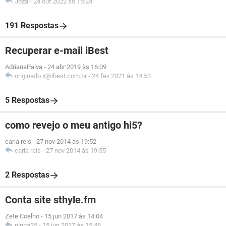
Joza
-
24 out 2022 às 15:24
191 Respostas
Recuperar e-mail iBest
AdrianaPaiva
-
24 abr 2019 às 16:09
originado.x@ibest.com.br
-
24 fev 2021 às 14:53
5 Respostas
como revejo o meu antigo hi5?
carla reis
-
27 nov 2014 às 19:52
carla reis
-
27 nov 2014 às 19:55
2 Respostas
Conta site sthyle.fm
Zete Coelho
-
15 jun 2017 às 14:04
ninha25
-
15 jun 2017 às 15:46