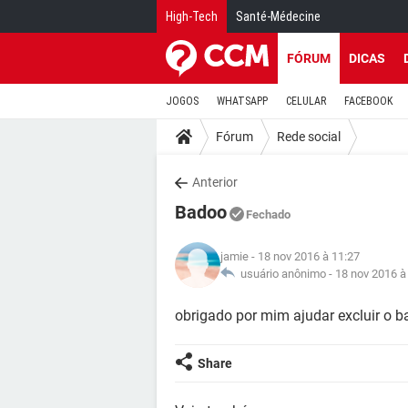
High-Tech
Santé-Médecine
FÓRUM
DICAS
JOGOS
WHATSAPP
CELULAR
FACEBOOK
Fórum
Rede social
Anterior
Badoo
Fechado
jamie
- 18 nov 2016 à 11:27
usuário anônimo -
18 nov 2016 à
obrigado por mim ajudar excluir o 
Share