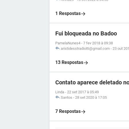
1 Respostas
Fui bloqueada no Badoo
PamelaNunes4
-
7 fev 2018 à 09:38
aristidesstradiotti@gmail.com
-
23 out 20
13 Respostas
Contato aparece deletado n
Linda
-
22 set 2017 à 05:49
Santos
-
28 set 2020 à 17:05
7 Respostas