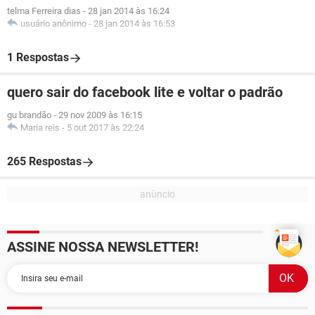
telma Ferreira dias
-
28 jan 2014 às 16:24
usuário anônimo
-
28 jan 2014 às 16:53
1 Respostas
quero sair do facebook lite e voltar o padrão
gu brandão
-
29 nov 2009 às 16:15
Maria reis
-
5 out 2017 às 22:24
265 Respostas
ASSINE NOSSA NEWSLETTER!