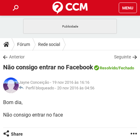
MENU
INÍCIO
JOGOS
WHATSAPP
DICAS
Fórum
Rede social
CELULAR
FACEBOOK
JOGOS
WHATSAPP
DOWNLOADS
Anterior
Seguinte
OUTLOOK
EXCEL
CELULAR
FACEBOOK
Não consigo entrar no Facebook
INSTAGRAM
JOGOS
GMAIL
WHATSAPP
Resolvido
/Fechado
FÓRUM
OUTLOOK
EXCEL
GUIA DE COMPRAS
CELULAR
FACEBOOK
Jayne Conceição
- 19 nov 2016 às 16:16
INSTAGRAM
JOGOS
GMAIL
WHATSAPP
GLOSSÁRIO
Perfil bloqueado -
20 nov 2016 às 04:56
OUTLOOK
EXCEL
GUIA DE COMPRAS
CELULAR
FACEBOOK
INSTAGRAM
JOGOS
GMAIL
WHATSAPP
Bom dia,
OUTLOOK
EXCEL
GUIA DE COMPRAS
CELULAR
FACEBOOK
Não consigo entrar no face
INSTAGRAM
GMAIL
OUTLOOK
EXCEL
GUIA DE COMPRAS
INSTAGRAM
GMAIL
Share