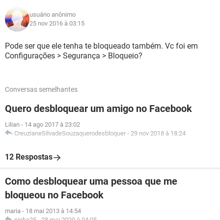
usuário anônimo
25 nov 2016 à 03:15
Pode ser que ele tenha te bloqueado também. Vc foi em
Configurações > Segurança > Bloqueio?
Conversas semelhantes
Quero desbloquear um amigo no Facebook
Lilian
-
14 ago 2017 à 23:02
CreuzianeSilvadeSouzaquerodesbloquer
-
29 nov 2018 à 18:24
12 Respostas
Como desbloquear uma pessoa que me
bloqueou no Facebook
maria
-
18 mai 2013 à 14:54
ninha25
-
28 mai 2020 à 04:05