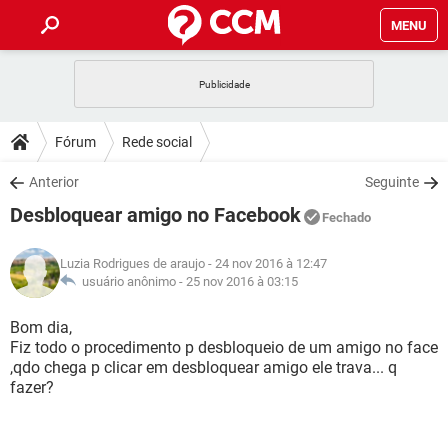
MENU
INÍCIO
JOGOS
WHATSAPP
DICAS
Fórum
Rede social
CELULAR
FACEBOOK
JOGOS
WHATSAPP
DOWNLOADS
Anterior
Seguinte
OUTLOOK
EXCEL
CELULAR
FACEBOOK
Desbloquear amigo no Facebook
INSTAGRAM
JOGOS
GMAIL
WHATSAPP
Fechado
FÓRUM
OUTLOOK
EXCEL
GUIA DE COMPRAS
CELULAR
FACEBOOK
Luzia Rodrigues de araujo
- 24 nov 2016 à 12:47
INSTAGRAM
JOGOS
GMAIL
WHATSAPP
GLOSSÁRIO
usuário anônimo -
25 nov 2016 à 03:15
OUTLOOK
EXCEL
GUIA DE COMPRAS
CELULAR
FACEBOOK
INSTAGRAM
JOGOS
GMAIL
WHATSAPP
Bom dia,
OUTLOOK
EXCEL
Fiz todo o procedimento p desbloqueio de um amigo no face
GUIA DE COMPRAS
CELULAR
FACEBOOK
,qdo chega p clicar em desbloquear amigo ele trava... q
INSTAGRAM
GMAIL
fazer?
OUTLOOK
EXCEL
GUIA DE COMPRAS
INSTAGRAM
GMAIL