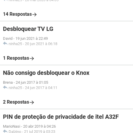
14 Respostas
Desbloquear TV LG
David
-
19 jun 2021 à 22:49
ninha25
-
20 jun 2021 à 06:18
1 Respostas
Não consigo desbloquear o Knox
Brena
-
24 jun 2017 à 01:05
ninha25
-
24 jun 2017 à 04:11
2 Respostas
PIN de proteção de privacidade de itel A32F
MarioNasi
-
20 abr 2019 à 04:26
Dalzino
-
21 jul 2019 à 03:23