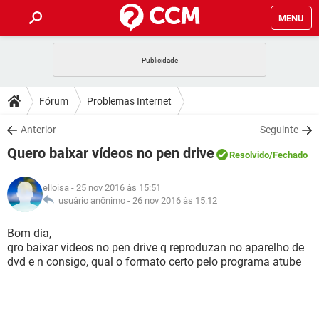
MENU
INÍCIO
JOGOS
WHATSAPP
DICAS
Fórum
Problemas Internet
CELULAR
FACEBOOK
JOGOS
WHATSAPP
DOWNLOADS
Anterior
Seguinte
OUTLOOK
EXCEL
CELULAR
FACEBOOK
Quero baixar vídeos no pen drive
INSTAGRAM
JOGOS
GMAIL
WHATSAPP
Resolvido
/Fechado
FÓRUM
OUTLOOK
EXCEL
GUIA DE COMPRAS
CELULAR
FACEBOOK
elloisa
- 25 nov 2016 às 15:51
INSTAGRAM
JOGOS
GMAIL
WHATSAPP
GLOSSÁRIO
usuário anônimo -
26 nov 2016 às 15:12
OUTLOOK
EXCEL
GUIA DE COMPRAS
CELULAR
FACEBOOK
INSTAGRAM
JOGOS
GMAIL
WHATSAPP
Bom dia,
OUTLOOK
EXCEL
qro baixar videos no pen drive q reproduzan no aparelho de
GUIA DE COMPRAS
CELULAR
FACEBOOK
dvd e n consigo, qual o formato certo pelo programa atube
INSTAGRAM
GMAIL
OUTLOOK
EXCEL
GUIA DE COMPRAS
INSTAGRAM
GMAIL