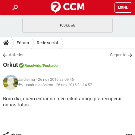
MENU
INÍCIO
JOGOS
WHATSAPP
DICAS
Fórum
Rede social
CELULAR
FACEBOOK
JOGOS
WHATSAPP
DOWNLOADS
Anterior
Seguinte
OUTLOOK
EXCEL
CELULAR
FACEBOOK
Orkut
INSTAGRAM
JOGOS
GMAIL
WHATSAPP
Resolvido
/Fechado
FÓRUM
OUTLOOK
EXCEL
GUIA DE COMPRAS
CELULAR
FACEBOOK
Jardielma
- 26 nov 2016 às 09:46
INSTAGRAM
JOGOS
GMAIL
WHATSAPP
GLOSSÁRIO
usuário anônimo -
26 nov 2016 às 14:57
OUTLOOK
EXCEL
GUIA DE COMPRAS
CELULAR
FACEBOOK
INSTAGRAM
JOGOS
GMAIL
WHATSAPP
Bom dia, quero entrar no meu orkut antigo pra recuperar
OUTLOOK
EXCEL
mihas fotos
GUIA DE COMPRAS
CELULAR
FACEBOOK
INSTAGRAM
GMAIL
OUTLOOK
EXCEL
GUIA DE COMPRAS
INSTAGRAM
GMAIL