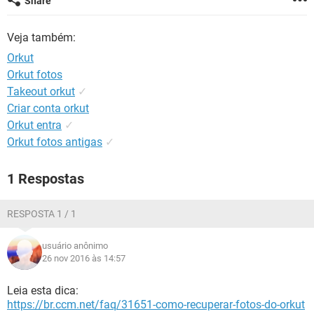
Share
GUIA DE COMPRAS
Veja também:
Orkut
Orkut fotos
Takeout orkut
✓
Criar conta orkut
Orkut entra
✓
Orkut fotos antigas
✓
1 Respostas
RESPOSTA 1 / 1
usuário anônimo
26 nov 2016 às 14:57
Leia esta dica:
https://br.ccm.net/faq/31651-como-recuperar-fotos-do-orkut