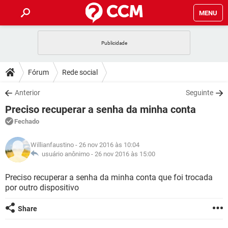
MENU
INÍCIO
JOGOS
WHATSAPP
DICAS
Fórum
Rede social
CELULAR
FACEBOOK
JOGOS
WHATSAPP
DOWNLOADS
Anterior
Seguinte
OUTLOOK
EXCEL
CELULAR
FACEBOOK
Preciso recuperar a senha da minha conta
INSTAGRAM
JOGOS
GMAIL
WHATSAPP
FÓRUM
OUTLOOK
EXCEL
Fechado
GUIA DE COMPRAS
CELULAR
FACEBOOK
INSTAGRAM
JOGOS
GMAIL
WHATSAPP
GLOSSÁRIO
OUTLOOK
Willianfaustino
- 26 nov 2016 às 10:04
EXCEL
GUIA DE COMPRAS
CELULAR
FACEBOOK
usuário anônimo -
26 nov 2016 às 15:00
INSTAGRAM
JOGOS
GMAIL
WHATSAPP
OUTLOOK
EXCEL
Preciso recuperar a senha da minha conta que foi trocada
GUIA DE COMPRAS
CELULAR
FACEBOOK
por outro dispositivo
INSTAGRAM
GMAIL
OUTLOOK
EXCEL
GUIA DE COMPRAS
Share
INSTAGRAM
GMAIL