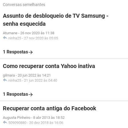
Conversas semelhantes
Assunto de desbloqueio de TV Samsung -
senha esquecida
Atumane
-
26 nov 2020 às 11:38
ninha25
-
27 nov 2020 às 05:05
1 Respostas
Como recuperar conta Yahoo inativa
gilmara
-
20 jun 2022 às 14:21
ninha25
-
21 jun 2022 às 04:40
1 Respostas
Recuperar conta antiga do Facebook
Augusta Pinheiro
-
8 abr 2013 às 18:52
509090880
-
20 dez 2018 às 16:06